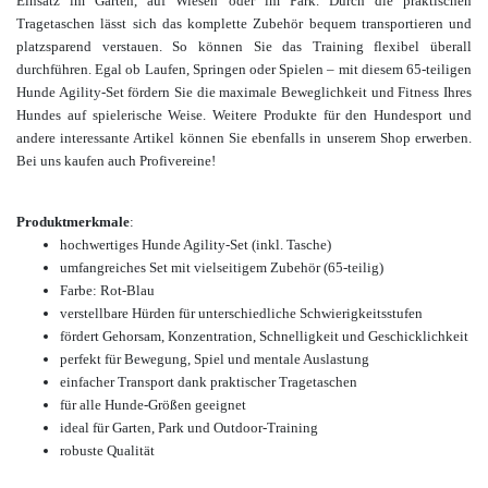
Einsatz im Garten, auf Wiesen oder im Park. Durch die praktischen
Tragetaschen lässt sich das komplette Zubehör bequem transportieren und
platzsparend verstauen. So können Sie das Training flexibel überall
durchführen. Egal ob Laufen, Springen oder Spielen – mit diesem 65-teiligen
Hunde Agility-Set fördern Sie die maximale Beweglichkeit und Fitness Ihres
Hundes auf spielerische Weise.
Weitere Produkte für den Hundesport und
andere interessante Artikel können Sie ebenfalls in unserem Shop erwerben.
Bei uns kaufen auch Profivereine!
Produktmerkmale
:
hochwertiges Hunde Agility-Set
(inkl. Tasche)
umfangreiches Set mit vielseitigem Zubehör (65-teilig)
Farbe: Rot-Blau
verstellbare Hürden für unterschiedliche Schwierigkeitsstufen
fördert Gehorsam, Konzentration, Schnelligkeit und Geschicklichkeit
perfekt für Bewegung, Spiel und mentale Auslastung
einfacher Transport dank praktischer Tragetaschen
für alle Hunde-Größen geeignet
ideal für Garten, Park und Outdoor-Training
robuste Qualität