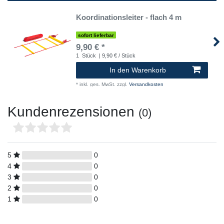
Koordinationsleiter - flach 4 m
sofort lieferbar
9,90 € *
1
Stück
| 9,90 € / Stück
In den Warenkorb
*
inkl. ges. MwSt.
zzgl.
Versandkosten
Kundenrezensionen
(0)
5
0
4
0
3
0
2
0
1
0