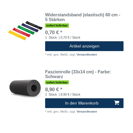
Widerstandsband (elastisch) 60 cm -
5 Stärken
sofort lieferbar
0,70 € *
1
Stück
| 0,70 € / Stück
Artikel anzeigen
*
inkl. ges. MwSt.
zzgl.
Versandkosten
Faszienrolle (33x14 cm) - Farbe:
Schwarz
sofort lieferbar
8,90 € *
1
Stück
| 8,90 € / Stück
In den Warenkorb
*
inkl. ges. MwSt.
zzgl.
Versandkosten