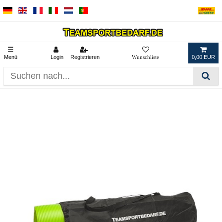
☰
Menü
Login
Registrieren
0,00 EUR