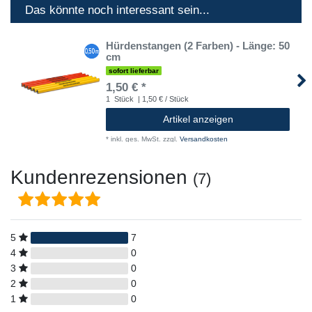
Das könnte noch interessant sein...
Hürdenstangen (2 Farben) - Länge: 50
cm
sofort lieferbar
1,50 € *
1
Stück
| 1,50 € / Stück
Artikel anzeigen
*
inkl. ges. MwSt.
zzgl.
Versandkosten
Kundenrezensionen
(7)
5
7
4
0
3
0
2
0
1
0