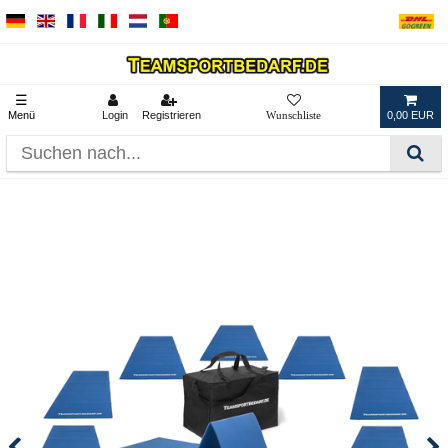
☰
Menü
Login
Registrieren
0,00 EUR