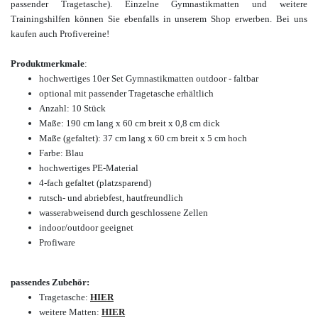
passender Tragetasche). Einzelne Gymnastikmatten und weitere
Trainingshilfen können Sie ebenfalls in unserem Shop erwerben. Bei uns
kaufen auch Profivereine!
Produktmerkmale
:
hochwertiges 10er Set
Gymnastikmatten outdoor -
faltbar
optional mit passender Tragetasche erhältlich
Anzahl: 10 Stück
Maße: 190 cm lang x 60 cm breit x 0,8 cm dick
Maße (gefaltet): 37 cm lang x 60 cm breit x 5 cm hoch
Farbe: Blau
hochwertiges PE-Material
4-fach gefaltet (platzsparend)
rutsch- und abriebfest, hautfreundlich
wasserabweisend durch geschlossene Zellen
indoor/outdoor geeignet
Profiware
passendes Zubehör:
Tragetasche
:
HIER
w
eitere Matten:
HIER