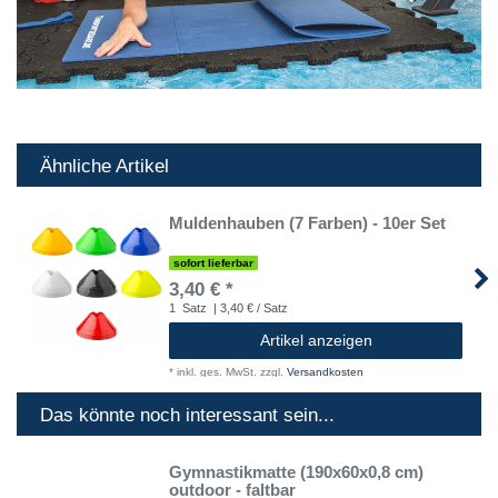
Ähnliche Artikel
Muldenhauben (7 Farben) - 10er Set
sofort lieferbar
3,40 € *
1
Satz
| 3,40 € / Satz
Artikel anzeigen
*
inkl. ges. MwSt.
zzgl.
Versandkosten
Das könnte noch interessant sein...
Gymnastikmatte (190x60x0,8 cm)
outdoor - faltbar