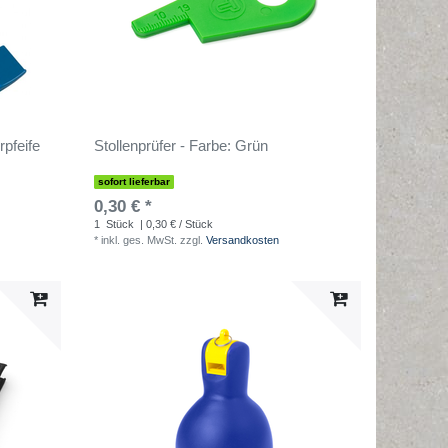
pfeife
Stollenprüfer - Farbe: Grün
sofort lieferbar
0,30 € *
1
Stück
| 0,30 € / Stück
*
inkl. ges. MwSt.
zzgl.
Versandkosten