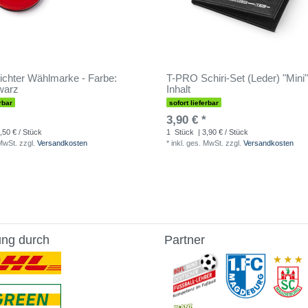
ichter Wählmarke - Farbe:
T-PRO Schiri-Set (Leder) "Mini"
warz
Inhalt
rbar
sofort lieferbar
3,90 € *
,50 € / Stück
1
Stück
| 3,90 € / Stück
 MwSt.
zzgl.
Versandkosten
*
inkl. ges. MwSt.
zzgl.
Versandkosten
ung durch
Partner