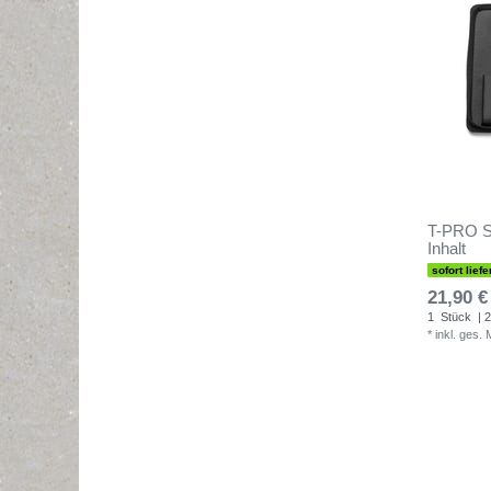
T-PRO Sc
Inhalt
sofort liefe
21,90 €
1
Stück
| 2
*
inkl. ges.