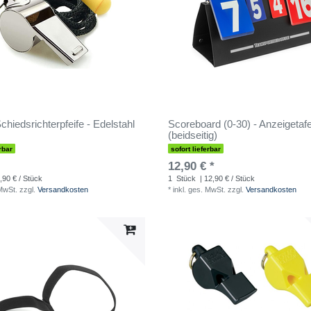
hiedsrichterpfeife - Edelstahl
Scoreboard (0-30) - Anzeigetafe
(beidseitig)
rbar
sofort lieferbar
12,90 € *
,90 € / Stück
1
Stück
| 12,90 € / Stück
 MwSt.
zzgl.
Versandkosten
*
inkl. ges. MwSt.
zzgl.
Versandkosten