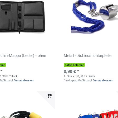
hiri-Mappe (Leder) - ohne
Metall - Schiedsrichterpfeife
rbar
sofort lieferbar
 *
0,90 € *
1,90 € / Stück
1
Stück
| 0,90 € / Stück
 MwSt.
zzgl.
Versandkosten
*
inkl. ges. MwSt.
zzgl.
Versandkosten