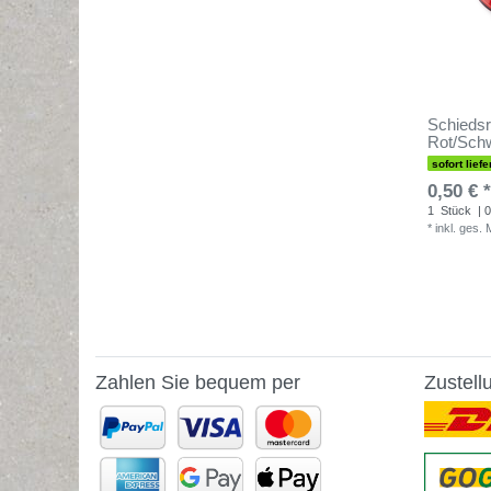
Schiedsr
Rot/Sch
sofort liefe
0,50 € *
1
Stück
| 0
*
inkl. ges.
Zahlen Sie bequem per
Zustell