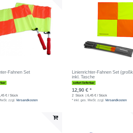
chter-Fahnen Set
Linienrichter-Fahnen Set (großka
inkl. Tasche
rbar
sofort lieferbar
12,90 € *
,45 € / Stück
2
Stück
| 6,45 € / Stück
 MwSt.
zzgl.
Versandkosten
*
inkl. ges. MwSt.
zzgl.
Versandkosten