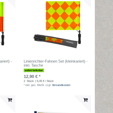
riert) -
Linienrichter-Fahnen Set (kleinkariert) -
inkl. Tasche
sofort lieferbar
12,90 € *
2
Stück
| 6,45 € / Stück
*
inkl. ges. MwSt.
zzgl.
Versandkosten