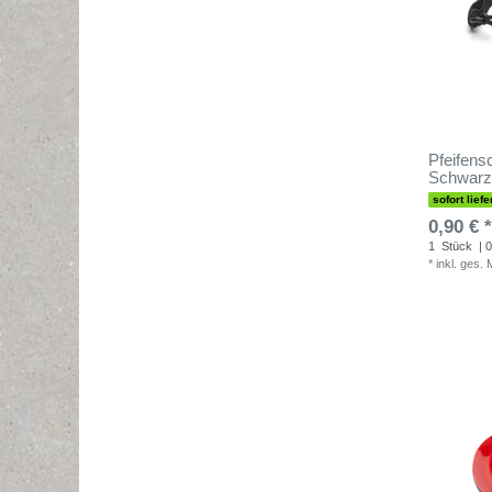
Pfeifens
Schwarz
sofort liefe
0,90 € *
1
Stück
| 0
*
inkl. ges.