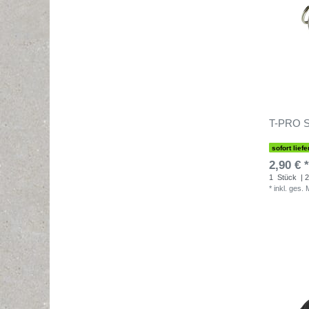
T-PRO Sc
sofort liefe
2,90 € *
1
Stück
| 2
*
inkl. ges.