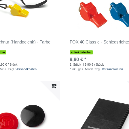
chnur (Handgelenk) - Farbe:
FOX 40 Classic - Schiedsrichter
rbar
sofort lieferbar
9,90 € *
,90 € / Stück
1
Stück
| 9,90 € / Stück
 MwSt.
zzgl.
Versandkosten
*
inkl. ges. MwSt.
zzgl.
Versandkosten