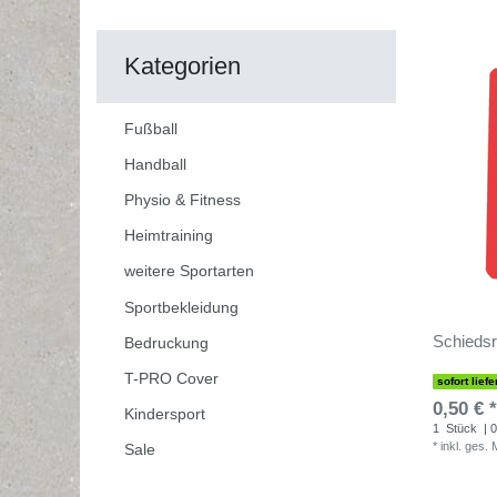
Kategorien
Fußball
Handball
Physio & Fitness
Heimtraining
weitere Sportarten
Sportbekleidung
Schiedsri
Bedruckung
T-PRO Cover
sofort liefe
0,50 € *
Kindersport
1
Stück
| 0
*
inkl. ges.
Sale