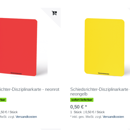
chter-Disziplinarkarte - neonrot
Schiedsrichter-Disziplinarkarte 
neongelb
rbar
sofort lieferbar
0,50 € *
,50 € / Stück
1
Stück
| 0,50 € / Stück
 MwSt.
zzgl.
Versandkosten
*
inkl. ges. MwSt.
zzgl.
Versandkosten