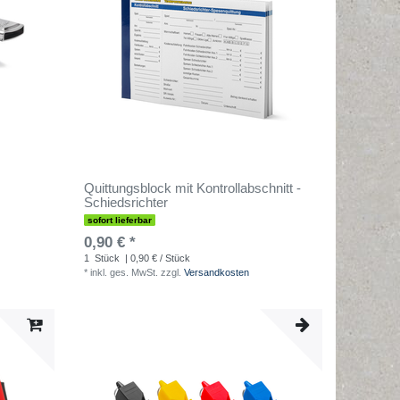
Quittungsblock mit Kontrollabschnitt -
Schiedsrichter
sofort lieferbar
0,90 € *
1
Stück
| 0,90 € / Stück
*
inkl. ges. MwSt.
zzgl.
Versandkosten