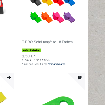
l
T-PRO Schrilltonpfeife - 8 Farben
sofort lieferbar
1,50 € *
1
Stück
| 1,50 € / Stück
*
inkl. ges. MwSt.
zzgl.
Versandkosten