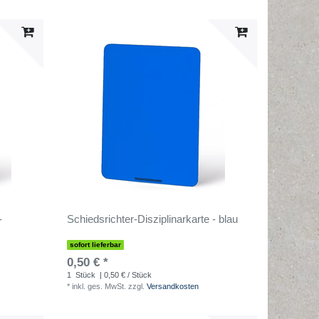
-
Schiedsrichter-Disziplinarkarte - blau
sofort lieferbar
0,50 € *
1
Stück
| 0,50 € / Stück
*
inkl. ges. MwSt.
zzgl.
Versandkosten