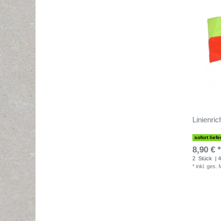
Linienri
sofort liefe
8,90 € *
2
Stück
| 4
*
inkl. ges.