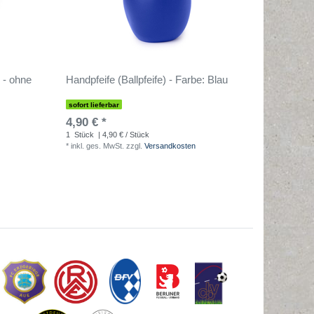
 - ohne
Handpfeife (Ballpfeife) - Farbe: Blau
sofort lieferbar
4,90 € *
1
Stück
| 4,90 € / Stück
*
inkl. ges. MwSt.
zzgl.
Versandkosten