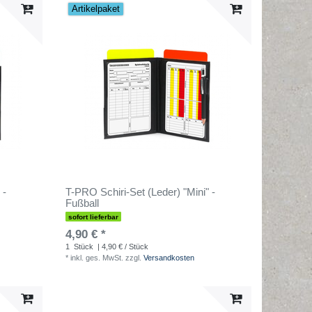
Artikelpaket
 -
T-PRO Schiri-Set (Leder) "Mini" -
Fußball
sofort lieferbar
4,90 € *
1
Stück
| 4,90 € / Stück
*
inkl. ges. MwSt.
zzgl.
Versandkosten