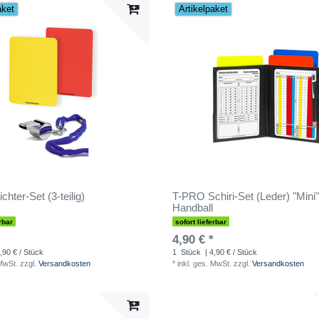
aket
Artikelpaket
chter-Set (3-teilig)
T-PRO Schiri-Set (Leder) "Mini"
Handball
rbar
sofort lieferbar
4,90 € *
,90 € / Stück
1
Stück
| 4,90 € / Stück
 MwSt.
zzgl.
Versandkosten
*
inkl. ges. MwSt.
zzgl.
Versandkosten