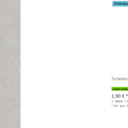
Artikelp
Schiedsri
sofort liefe
1,90 € *
1
Stück
| 1
*
inkl. ges.