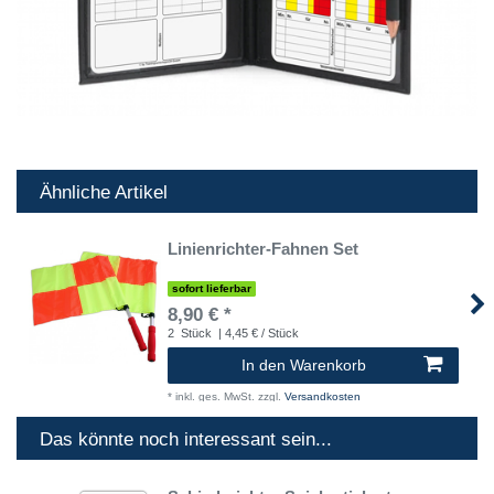
Ähnliche Artikel
Linienrichter-Fahnen Set
sofort lieferbar
8,90 € *
2
Stück
| 4,45 € / Stück
In den Warenkorb
*
inkl. ges. MwSt.
zzgl.
Versandkosten
Das könnte noch interessant sein...