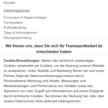
Kontakt
Informationen
Formulare & Kopiervorlagen
Turnierpläne
Fußballtraining
Tipps & Informationen
Übungssammlung
Unternehmen
Jobs
Partnerprogramm
Cookie-Einstellungen:
Neben den technisch notwendigen
Widerrufsrecht
Cookies verwenden wir Cookies, um die Nutzung unserer Website
zu analysieren. Unter Statistik und Marketing führen wir und unser
Bestellung widerrufen
Partner folgende Datenverarbeitungsprozesse durch:
Datenschutzerklärung
Personalisierte Werbung und Inhalte, Messungen und
AGB
Werbeleistungen und Performance von Inhalten sowie das
Impressum
Speichern von oder Zugriff auf Informationen auf einem Endgerät
durch technische Cookies. Sie können der Nutzung hier oder über
Newsletter
unsere
Datenschutz-Seite
jederzeit widersprechen.
Gerne halten wir Sie auf dem Laufenden, hier geht es zur: