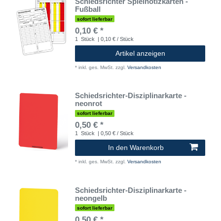
Schiedsrichter Spielnotizkarten -
Fußball
sofort lieferbar
0,10 € *
1
Stück
| 0,10 € / Stück
Artikel anzeigen
*
inkl. ges. MwSt.
zzgl.
Versandkosten
Schiedsrichter-Disziplinarkarte -
neonrot
sofort lieferbar
0,50 € *
1
Stück
| 0,50 € / Stück
In den Warenkorb
*
inkl. ges. MwSt.
zzgl.
Versandkosten
Schiedsrichter-Disziplinarkarte -
neongelb
sofort lieferbar
0,50 € *