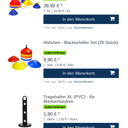
39,90 € *
1
Kit
| 39,90 € / Kit
In den Warenkorb
*
inkl. ges. MwSt.
zzgl.
Versandkosten
Hütchen - Markierteller Set (25 Stück)
sofort lieferbar
9,90 € *
1
Satz
| 9,90 € / Satz
In den Warenkorb
*
inkl. ges. MwSt.
zzgl.
Versandkosten
Tragehalter XL (PVC) - für
Markierhauben
sofort lieferbar
1,90 € *
1
Stück
| 1,90 € / Stück
In den Warenkorb