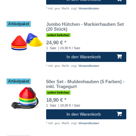
*
inkl. ges. MwSt.
zzgl.
Versandkosten
Jumbo Hütchen - Markierhauben Set
Artikelpaket
(20 Stück)
sofort lieferbar
24,90 € *
1
Satz
| 24,90 € / Satz
In den Warenkorb
*
inkl. ges. MwSt.
zzgl.
Versandkosten
50er Set - Muldenhauben (5 Farben) -
Artikelpaket
inkl. Tragegurt
sofort lieferbar
18,90 € *
1
Satz
| 18,90 € / Satz
In den Warenkorb
*
inkl. ges. MwSt.
zzgl.
Versandkosten