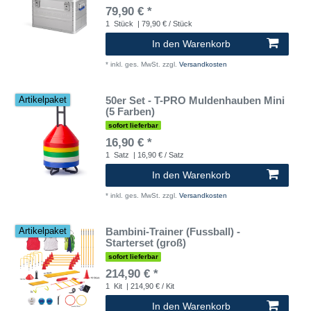
79,90 € *
1
Stück
| 79,90 € / Stück
In den Warenkorb
*
inkl. ges. MwSt.
zzgl.
Versandkosten
50er Set - T-PRO Muldenhauben Mini
Artikelpaket
(5 Farben)
sofort lieferbar
16,90 € *
1
Satz
| 16,90 € / Satz
In den Warenkorb
*
inkl. ges. MwSt.
zzgl.
Versandkosten
Bambini-Trainer (Fussball) -
Artikelpaket
Starterset (groß)
sofort lieferbar
214,90 € *
1
Kit
| 214,90 € / Kit
In den Warenkorb