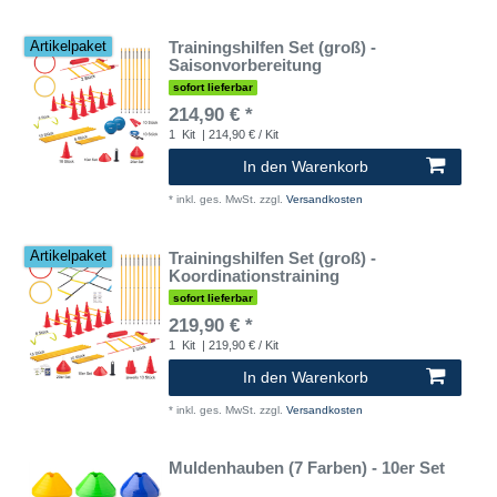
Trainingshilfen Set (groß) -
Artikelpaket
Saisonvorbereitung
sofort lieferbar
214,90 € *
1
Kit
| 214,90 € / Kit
In den Warenkorb
*
inkl. ges. MwSt.
zzgl.
Versandkosten
Trainingshilfen Set (groß) -
Artikelpaket
Koordinationstraining
sofort lieferbar
219,90 € *
1
Kit
| 219,90 € / Kit
In den Warenkorb
*
inkl. ges. MwSt.
zzgl.
Versandkosten
Muldenhauben (7 Farben) - 10er Set