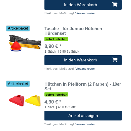
In den Warenkorb
*
inkl. ges. MwSt.
zzgl.
Versandkosten
Tasche - für Jumbo Hütchen-
Artikelpaket
Hürdenset
sofort lieferbar
8,90 € *
1
Stück
| 8,90 € / Stück
In den Warenkorb
*
inkl. ges. MwSt.
zzgl.
Versandkosten
Hütchen in Pfeilform (2 Farben) - 10er
Artikelpaket
Set
sofort lieferbar
4,90 € *
1
Satz
| 4,90 € / Satz
Artikel anzeigen
*
inkl. ges. MwSt.
zzgl.
Versandkosten