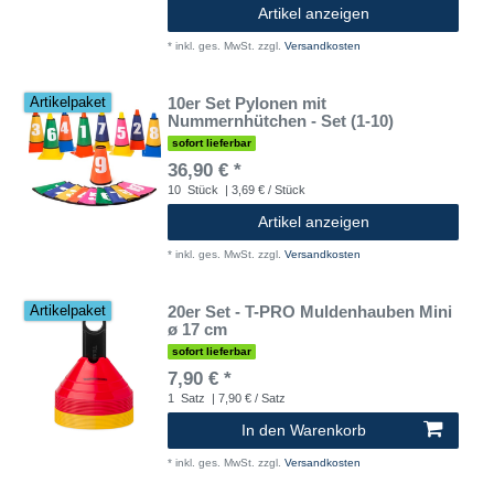
Artikel anzeigen
*
inkl. ges. MwSt.
zzgl.
Versandkosten
10er Set Pylonen mit
Artikelpaket
Nummernhütchen - Set (1-10)
sofort lieferbar
36,90 € *
10
Stück
| 3,69 € / Stück
Artikel anzeigen
*
inkl. ges. MwSt.
zzgl.
Versandkosten
20er Set - T-PRO Muldenhauben Mini
Artikelpaket
ø 17 cm
sofort lieferbar
7,90 € *
1
Satz
| 7,90 € / Satz
In den Warenkorb
*
inkl. ges. MwSt.
zzgl.
Versandkosten