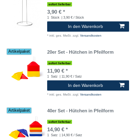
sofort lieferbar
3,90 € *
1
Stück
| 3,90 € / Stück
In den Warenkorb
*
inkl. ges. MwSt.
zzgl.
Versandkosten
20er Set - Hütchen in Pfeilform
Artikelpaket
sofort lieferbar
11,90 € *
1
Satz
| 11,90 € / Satz
In den Warenkorb
*
inkl. ges. MwSt.
zzgl.
Versandkosten
40er Set - Hütchen in Pfeilform
Artikelpaket
sofort lieferbar
14,90 € *
1
Satz
| 14,90 € / Satz