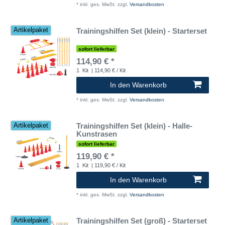
*
inkl. ges. MwSt.
zzgl.
Versandkosten
Trainingshilfen Set (klein) - Starterset
Artikelpaket
sofort lieferbar
114,90 € *
1
Kit
| 114,90 € / Kit
In den Warenkorb
*
inkl. ges. MwSt.
zzgl.
Versandkosten
Trainingshilfen Set (klein) - Halle-
Artikelpaket
Kunstrasen
sofort lieferbar
119,90 € *
1
Kit
| 119,90 € / Kit
In den Warenkorb
*
inkl. ges. MwSt.
zzgl.
Versandkosten
Trainingshilfen Set (groß) - Starterset
Artikelpaket