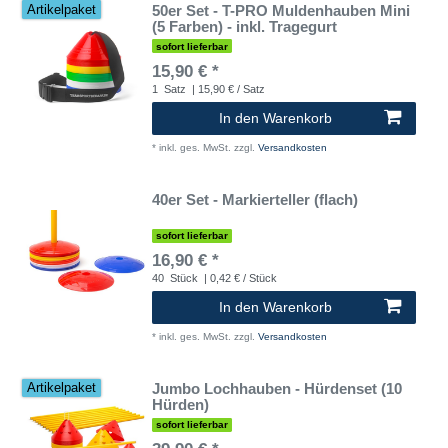
50er Set - T-PRO Muldenhauben Mini
Artikelpaket
(5 Farben) - inkl. Tragegurt
sofort lieferbar
15,90 € *
1
Satz
| 15,90 € / Satz
In den Warenkorb
*
inkl. ges. MwSt.
zzgl.
Versandkosten
40er Set - Markierteller (flach)
sofort lieferbar
16,90 € *
40
Stück
| 0,42 € / Stück
In den Warenkorb
*
inkl. ges. MwSt.
zzgl.
Versandkosten
Jumbo Lochhauben - Hürdenset (10
Artikelpaket
Hürden)
sofort lieferbar