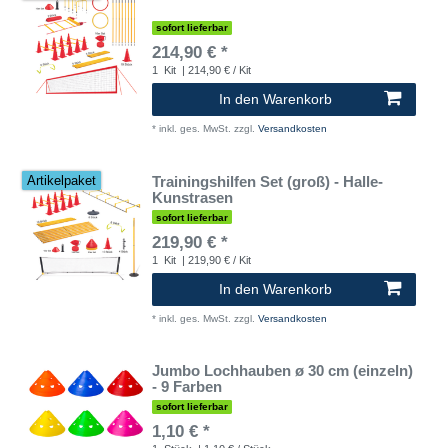
sofort lieferbar
214,90 € *
1
Kit
| 214,90 € / Kit
In den Warenkorb
*
inkl. ges. MwSt.
zzgl.
Versandkosten
Trainingshilfen Set (groß) - Halle-
Artikelpaket
Kunstrasen
sofort lieferbar
219,90 € *
1
Kit
| 219,90 € / Kit
In den Warenkorb
*
inkl. ges. MwSt.
zzgl.
Versandkosten
Jumbo Lochhauben ø 30 cm (einzeln)
- 9 Farben
sofort lieferbar
1,10 € *