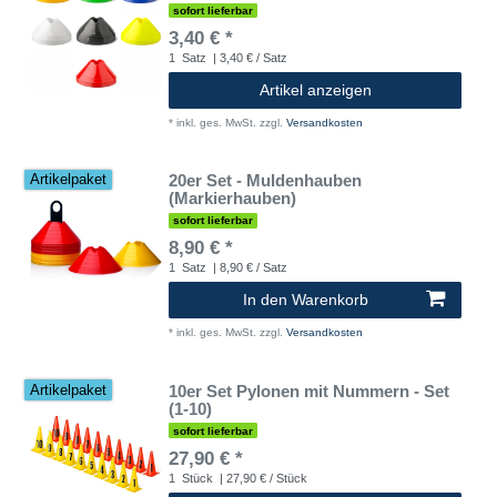
sofort lieferbar
3,40 € *
1
Satz
| 3,40 € / Satz
Artikel anzeigen
*
inkl. ges. MwSt.
zzgl.
Versandkosten
20er Set - Muldenhauben
Artikelpaket
(Markierhauben)
sofort lieferbar
8,90 € *
1
Satz
| 8,90 € / Satz
In den Warenkorb
*
inkl. ges. MwSt.
zzgl.
Versandkosten
10er Set Pylonen mit Nummern - Set
Artikelpaket
(1-10)
sofort lieferbar
27,90 € *
1
Stück
| 27,90 € / Stück