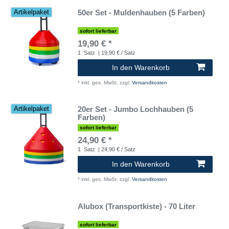
50er Set - Muldenhauben (5 Farben)
Artikelpaket
sofort lieferbar
19,90 € *
1
Satz
| 19,90 € / Satz
In den Warenkorb
*
inkl. ges. MwSt.
zzgl.
Versandkosten
20er Set - Jumbo Lochhauben (5
Artikelpaket
Farben)
sofort lieferbar
24,90 € *
1
Satz
| 24,90 € / Satz
In den Warenkorb
*
inkl. ges. MwSt.
zzgl.
Versandkosten
Alubox (Transportkiste) - 70 Liter
sofort lieferbar