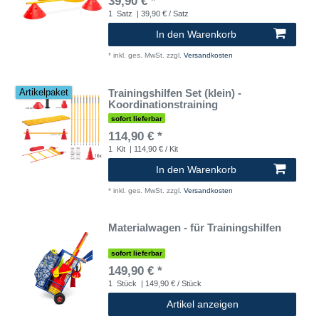
39,90 € *
1
Satz
| 39,90 € / Satz
In den Warenkorb
*
inkl. ges. MwSt.
zzgl.
Versandkosten
Trainingshilfen Set (klein) -
Artikelpaket
Koordinationstraining
sofort lieferbar
114,90 € *
1
Kit
| 114,90 € / Kit
In den Warenkorb
*
inkl. ges. MwSt.
zzgl.
Versandkosten
Materialwagen - für Trainingshilfen
sofort lieferbar
149,90 € *
1
Stück
| 149,90 € / Stück
Artikel anzeigen