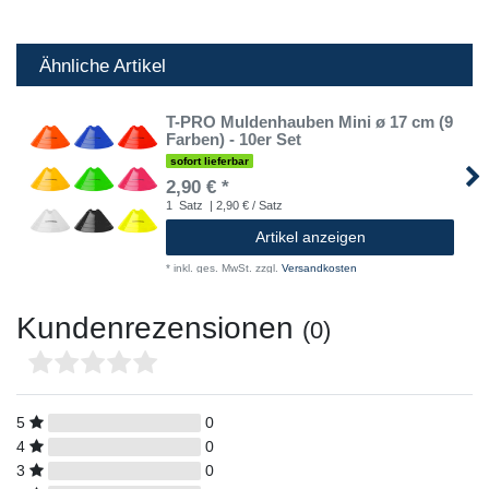
Ähnliche Artikel
T-PRO Muldenhauben Mini ø 17 cm (9
Farben) - 10er Set
sofort lieferbar
2,90 € *
1
Satz
| 2,90 € / Satz
Artikel anzeigen
*
inkl. ges. MwSt.
zzgl.
Versandkosten
Kundenrezensionen
(0)
5
0
4
0
3
0