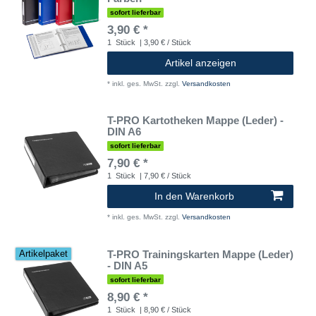
sofort lieferbar
3,90 € *
1
Stück
| 3,90 € / Stück
Artikel anzeigen
*
inkl. ges. MwSt.
zzgl.
Versandkosten
T-PRO Kartotheken Mappe (Leder) -
DIN A6
sofort lieferbar
7,90 € *
1
Stück
| 7,90 € / Stück
In den Warenkorb
*
inkl. ges. MwSt.
zzgl.
Versandkosten
T-PRO Trainingskarten Mappe (Leder)
Artikelpaket
- DIN A5
sofort lieferbar
8,90 € *
1
Stück
| 8,90 € / Stück