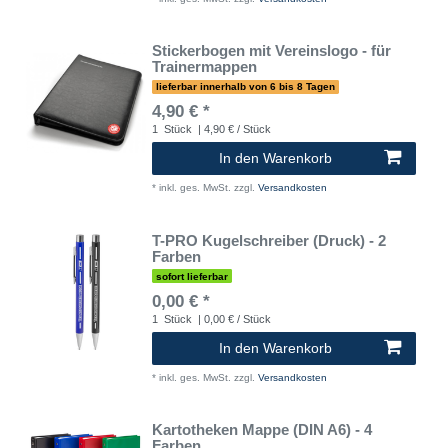
Stickerbogen mit Vereinslogo - für
Trainermappen
lieferbar innerhalb von 6 bis 8 Tagen
4,90 € *
1
Stück
| 4,90 € / Stück
In den Warenkorb
*
inkl. ges. MwSt.
zzgl.
Versandkosten
T-PRO Kugelschreiber (Druck) - 2
Farben
sofort lieferbar
0,00 € *
1
Stück
| 0,00 € / Stück
In den Warenkorb
*
inkl. ges. MwSt.
zzgl.
Versandkosten
Kartotheken Mappe (DIN A6) - 4
Farben