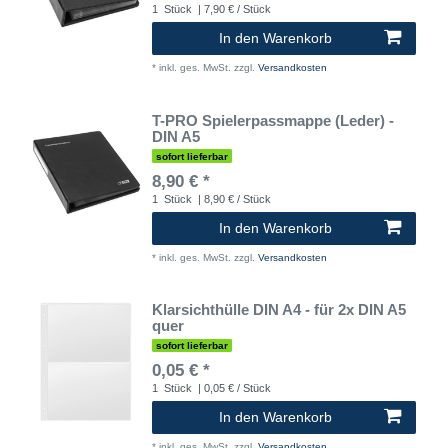
1
Stück
| 7,90 € / Stück
In den Warenkorb
*
inkl. ges. MwSt.
zzgl.
Versandkosten
T-PRO Spielerpassmappe (Leder) -
DIN A5
sofort lieferbar
8,90 € *
1
Stück
| 8,90 € / Stück
In den Warenkorb
*
inkl. ges. MwSt.
zzgl.
Versandkosten
Klarsichthülle DIN A4 - für 2x DIN A5
quer
sofort lieferbar
0,05 € *
1
Stück
| 0,05 € / Stück
In den Warenkorb
*
inkl. ges. MwSt.
zzgl.
Versandkosten