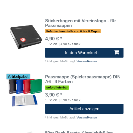
Stickerbogen mit Vereinslogo - für
Passmappen
lieferbar innerhalb von 6 bis 8 Tagen
4,90 € *
1
Stück
| 4,90 € / Stück
In den Warenkorb
*
inkl. ges. MwSt.
zzgl.
Versandkosten
Passmappe (Spielerpassmappe) DIN
Artikelpaket
A6 - 4 Farben
sofort lieferbar
3,90 € *
1
Stück
| 3,90 € / Stück
Artikel anzeigen
*
inkl. ges. MwSt.
zzgl.
Versandkosten
50er Pack Ersatz-Klarsichthüllen -