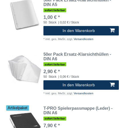
DIN A5
sofort lieferbar
1,00 € *
50
Stück
| 0,02 € / Stück
In den Warenkorb
*
inkl. ges. MwSt.
zzgl.
Versandkosten
50er Pack Ersatz-Klarsichthüllen -
DIN A6
sofort lieferbar
2,90 € *
50
Stück
| 0,06 € / Stück
In den Warenkorb
*
inkl. ges. MwSt.
zzgl.
Versandkosten
T-PRO Spielerpassmappe (Leder) -
Artikelpaket
DIN A6
sofort lieferbar
7,90 € *