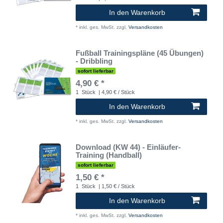
In den Warenkorb
*
inkl. ges. MwSt.
zzgl.
Versandkosten
Fußball Trainingspläne (45 Übungen)
- Dribbling
sofort lieferbar
4,90 € *
1
Stück
| 4,90 € / Stück
In den Warenkorb
*
inkl. ges. MwSt.
zzgl.
Versandkosten
Download (KW 44) - Einläufer-
Training (Handball)
sofort lieferbar
1,50 € *
1
Stück
| 1,50 € / Stück
In den Warenkorb
*
inkl. ges. MwSt.
zzgl.
Versandkosten