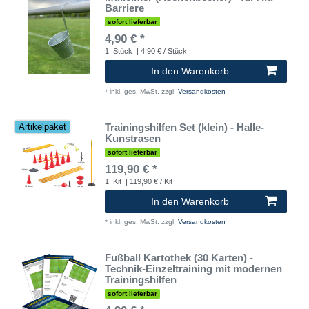
Barriere
sofort lieferbar
4,90 € *
1
Stück
| 4,90 € / Stück
In den Warenkorb
*
inkl. ges. MwSt.
zzgl.
Versandkosten
Trainingshilfen Set (klein) - Halle-
Artikelpaket
Kunstrasen
sofort lieferbar
119,90 € *
1
Kit
| 119,90 € / Kit
In den Warenkorb
*
inkl. ges. MwSt.
zzgl.
Versandkosten
Fußball Kartothek (30 Karten) -
Technik-Einzeltraining mit modernen
Trainingshilfen
sofort lieferbar