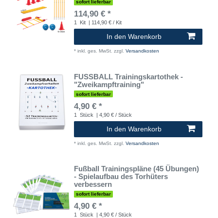
sofort lieferbar
114,90 € *
1
Kit
| 114,90 € / Kit
In den Warenkorb
*
inkl. ges. MwSt.
zzgl.
Versandkosten
FUSSBALL Trainingskartothek -
"Zweikampftraining"
sofort lieferbar
4,90 € *
1
Stück
| 4,90 € / Stück
In den Warenkorb
*
inkl. ges. MwSt.
zzgl.
Versandkosten
Fußball Trainingspläne (45 Übungen)
- Spielaufbau des Torhüters
verbessern
sofort lieferbar
4,90 € *
1
Stück
| 4,90 € / Stück