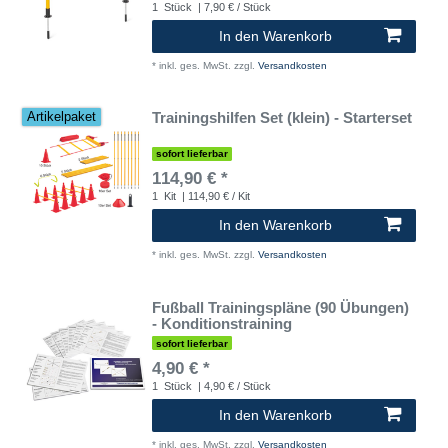
1
Stück
| 7,90 € / Stück
In den Warenkorb
*
inkl. ges. MwSt.
zzgl.
Versandkosten
Trainingshilfen Set (klein) - Starterset
Artikelpaket
sofort lieferbar
114,90 € *
1
Kit
| 114,90 € / Kit
In den Warenkorb
*
inkl. ges. MwSt.
zzgl.
Versandkosten
Fußball Trainingspläne (90 Übungen)
- Konditionstraining
sofort lieferbar
4,90 € *
1
Stück
| 4,90 € / Stück
In den Warenkorb
*
inkl. ges. MwSt.
zzgl.
Versandkosten