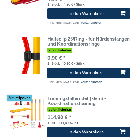
1
Stück
| 4,90 € / Stück
In den Warenkorb
*
inkl. ges. MwSt.
zzgl.
Versandkosten
Halteclip 25/Ring - für Hürdenstangen
und Koordinationsringe
sofort lieferbar
0,90 € *
1
Stück
| 0,90 € / Stück
In den Warenkorb
*
inkl. ges. MwSt.
zzgl.
Versandkosten
Trainingshilfen Set (klein) -
Artikelpaket
Koordinationstraining
sofort lieferbar
114,90 € *
1
Kit
| 114,90 € / Kit
In den Warenkorb