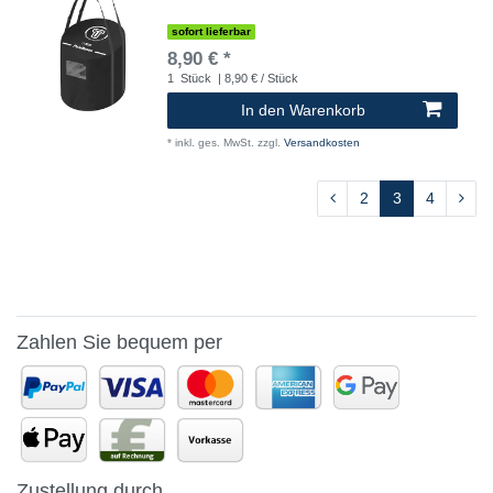
sofort lieferbar
8,90 € *
1
Stück
| 8,90 € / Stück
In den Warenkorb
*
inkl. ges. MwSt.
zzgl.
Versandkosten
2
3
4
Zahlen Sie bequem per
Zustellung durch