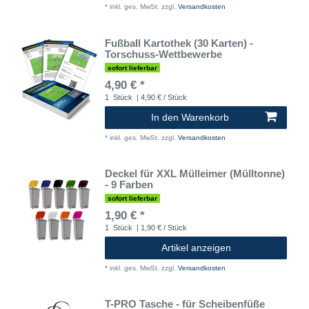
*
inkl. ges. MwSt.
zzgl.
Versandkosten
Fußball Kartothek (30 Karten) -
Torschuss-Wettbewerbe
sofort lieferbar
4,90 € *
1
Stück
| 4,90 € / Stück
In den Warenkorb
*
inkl. ges. MwSt.
zzgl.
Versandkosten
Deckel für XXL Mülleimer (Mülltonne)
- 9 Farben
sofort lieferbar
1,90 € *
1
Stück
| 1,90 € / Stück
Artikel anzeigen
*
inkl. ges. MwSt.
zzgl.
Versandkosten
T-PRO Tasche - für Scheibenfüße