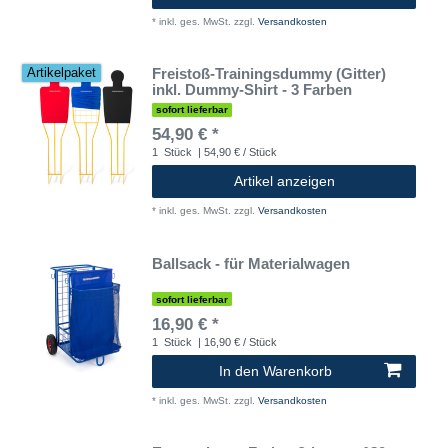
*
inkl. ges. MwSt.
zzgl.
Versandkosten
Freistoß-Trainingsdummy (Gitter)
Artikelpaket
inkl. Dummy-Shirt - 3 Farben
sofort lieferbar
54,90 € *
1
Stück
| 54,90 € / Stück
Artikel anzeigen
*
inkl. ges. MwSt.
zzgl.
Versandkosten
Ballsack - für Materialwagen
sofort lieferbar
16,90 € *
1
Stück
| 16,90 € / Stück
In den Warenkorb
*
inkl. ges. MwSt.
zzgl.
Versandkosten