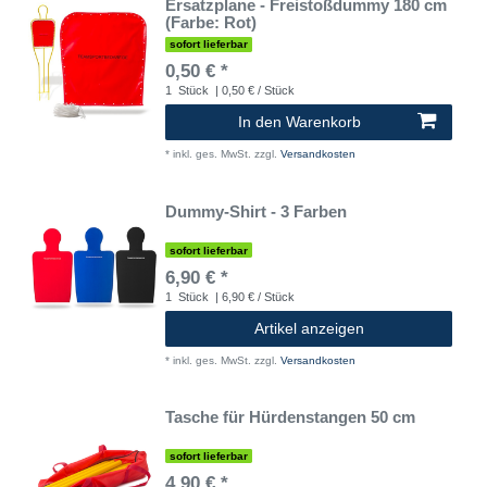
Ersatzplane - Freistoßdummy 180 cm
(Farbe: Rot)
sofort lieferbar
0,50 € *
1
Stück
| 0,50 € / Stück
In den Warenkorb
*
inkl. ges. MwSt.
zzgl.
Versandkosten
Dummy-Shirt - 3 Farben
sofort lieferbar
6,90 € *
1
Stück
| 6,90 € / Stück
Artikel anzeigen
*
inkl. ges. MwSt.
zzgl.
Versandkosten
Tasche für Hürdenstangen 50 cm
sofort lieferbar
4,90 € *