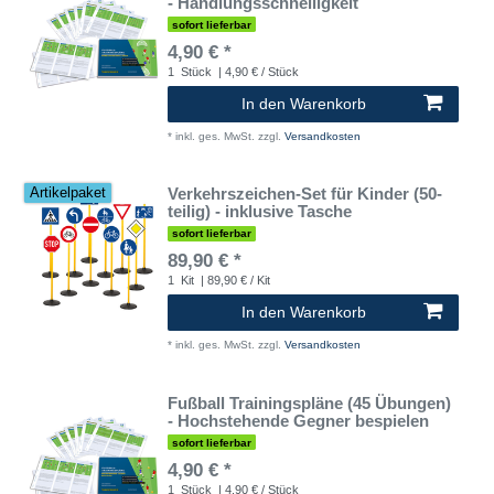
- Handlungsschnelligkeit
sofort lieferbar
4,90 € *
1
Stück
| 4,90 € / Stück
In den Warenkorb
*
inkl. ges. MwSt.
zzgl.
Versandkosten
Verkehrszeichen-Set für Kinder (50-
Artikelpaket
teilig) - inklusive Tasche
sofort lieferbar
89,90 € *
1
Kit
| 89,90 € / Kit
In den Warenkorb
*
inkl. ges. MwSt.
zzgl.
Versandkosten
Fußball Trainingspläne (45 Übungen)
- Hochstehende Gegner bespielen
sofort lieferbar
4,90 € *
1
Stück
| 4,90 € / Stück