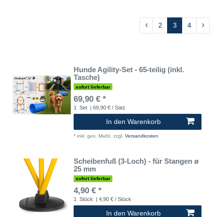
2
3
4
Hunde Agility-Set - 65-teilig (inkl.
Tasche)
sofort lieferbar
69,90 € *
1
Set
| 69,90 € / Satz
In den Warenkorb
*
inkl. ges. MwSt.
zzgl.
Versandkosten
Scheibenfuß (3-Loch) - für Stangen ø
25 mm
sofort lieferbar
4,90 € *
1
Stück
| 4,90 € / Stück
In den Warenkorb