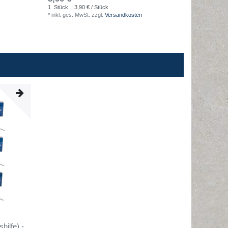
1
Stück
| 3,90 € / Stück
9
Liter
| 3,
*
inkl. ges. MwSt.
zzgl.
Versandkosten
*
inkl. ges
ilfe) -