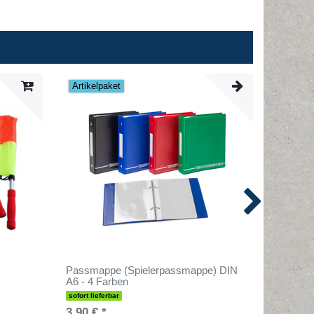
Artikelpaket
Passmappe (Spielerpassmappe) DIN
Sportpla
A6 - 4 Farben
kg (9 Li
sofort lieferbar
sofort lief
3,90 € *
29,90 €