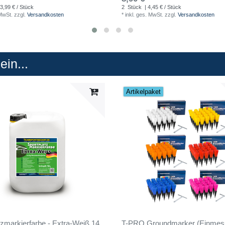
 3,99 € / Stück
2
Stück
| 4,45 € / Stück
 MwSt.
zzgl.
Versandkosten
*
inkl. ges. MwSt.
zzgl.
Versandkosten
in...
Artikelpaket
tzmarkierfarbe - Extra-Weiß 14
T-PRO Groundmarker (Einmessh