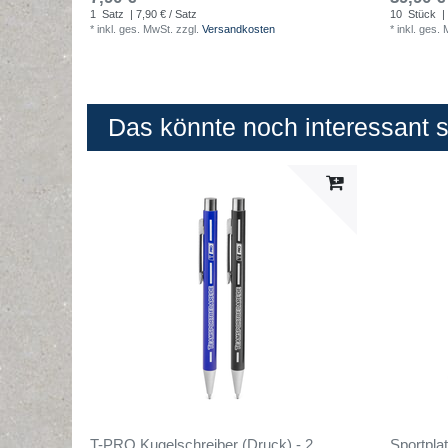
1
Satz
| 7,90 € / Satz
10
Stück
|
*
inkl. ges. MwSt.
zzgl.
Versandkosten
*
inkl. ges.
Das könnte noch interessant se
T-PRO Kugelschreiber (Druck) - 2
Sportpla