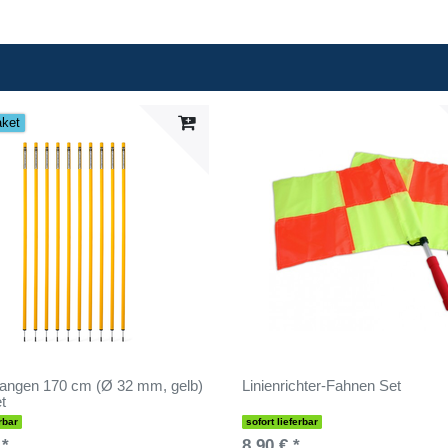
aket
angen 170 cm (Ø 32 mm, gelb)
Linienrichter-Fahnen Set
t
rbar
sofort lieferbar
 *
8,90 € *