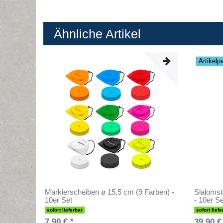
Ähnliche Artikel
Artikelp
Markierscheiben ø 15,5 cm (9 Farben) -
Slalomst
10er Set
- 10er Se
sofort lieferbar
sofort liefe
7,90 € *
39,90 €