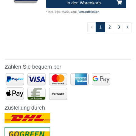
In den Warenkorb
*
inkl. ges. MwSt.
zzgl.
Versandkosten
1
2
3
Zahlen Sie bequem per
Zustellung durch