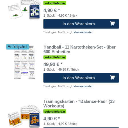
sofort lieferbar
4,90 € *
1
Stück
| 4,90 € / Stück
In den Warenkorb
*
inkl. ges. MwSt.
zzgl.
Versandkosten
Handball - 11 Kartotheken-Set - über
Artikelpaket
600 Einheiten
sofort lieferbar
49,90 € *
1
Stück
| 49,90 € / Stück
In den Warenkorb
*
inkl. ges. MwSt.
zzgl.
Versandkosten
Trainingskarten - "Balance-Pad" (33
Workouts)
sofort lieferbar
4,90 € *
1
Stück
| 4,90 € / Stück