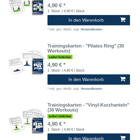
4,90 € *
1
Stück
| 4,90 € / Stück
In den Warenkorb
*
inkl. ges. MwSt.
zzgl.
Versandkosten
Trainingskarten - "Pilates Ring" (30
Workouts)
sofort lieferbar
4,90 € *
1
Stück
| 4,90 € / Stück
In den Warenkorb
*
inkl. ges. MwSt.
zzgl.
Versandkosten
Trainingskarten - "Vinyl-Kurzhanteln"
(30 Workouts)
sofort lieferbar
4,90 € *
1
Stück
| 4,90 € / Stück
In den Warenkorb