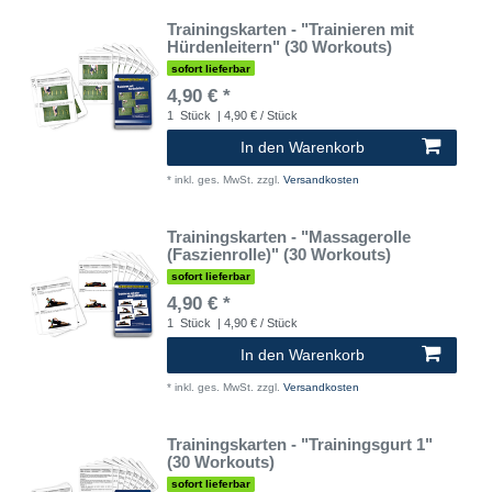
Trainingskarten - "Trainieren mit
Hürdenleitern" (30 Workouts)
sofort lieferbar
4,90 € *
1
Stück
| 4,90 € / Stück
In den Warenkorb
*
inkl. ges. MwSt.
zzgl.
Versandkosten
Trainingskarten - "Massagerolle
(Faszienrolle)" (30 Workouts)
sofort lieferbar
4,90 € *
1
Stück
| 4,90 € / Stück
In den Warenkorb
*
inkl. ges. MwSt.
zzgl.
Versandkosten
Trainingskarten - "Trainingsgurt 1"
(30 Workouts)
sofort lieferbar