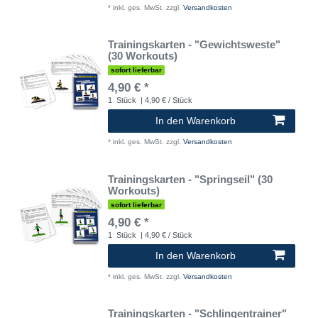
*
inkl. ges. MwSt.
zzgl.
Versandkosten
Trainingskarten - "Gewichtsweste"
(30 Workouts)
sofort lieferbar
4,90 € *
1
Stück
| 4,90 € / Stück
In den Warenkorb
*
inkl. ges. MwSt.
zzgl.
Versandkosten
Trainingskarten - "Springseil" (30
Workouts)
sofort lieferbar
4,90 € *
1
Stück
| 4,90 € / Stück
In den Warenkorb
*
inkl. ges. MwSt.
zzgl.
Versandkosten
Trainingskarten - "Schlingentrainer"