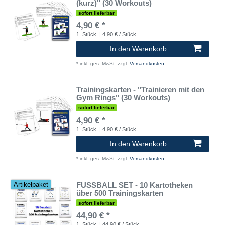
(kurz)" (30 Workouts)
sofort lieferbar
4,90 € *
1
Stück
| 4,90 € / Stück
In den Warenkorb
*
inkl. ges. MwSt.
zzgl.
Versandkosten
Trainingskarten - "Trainieren mit den
Gym Rings" (30 Workouts)
sofort lieferbar
4,90 € *
1
Stück
| 4,90 € / Stück
In den Warenkorb
*
inkl. ges. MwSt.
zzgl.
Versandkosten
FUSSBALL SET - 10 Kartotheken
Artikelpaket
über 500 Trainingskarten
sofort lieferbar
44,90 € *
1
Stück
| 44,90 € / Stück