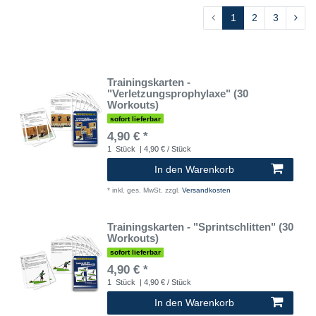
1
2
3
Trainingskarten -
"Verletzungsprophylaxe" (30
Workouts)
sofort lieferbar
4,90 € *
1
Stück
| 4,90 € / Stück
In den Warenkorb
*
inkl. ges. MwSt.
zzgl.
Versandkosten
Trainingskarten - "Sprintschlitten" (30
Workouts)
sofort lieferbar
4,90 € *
1
Stück
| 4,90 € / Stück
In den Warenkorb