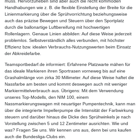
muss. Hervorzuheben sind aber auch die recht kommoden
Handhabungen wie z. B. die flexible Einstellung der Breite für die
Linienmarkierung über die Sprühvorrichtung beziehungsweise
auch das präzise Bewegen und Steuern über den Sportplatz
durch die ballonartige Luftbereifung mit hochwertigen
Rollenlagern. Genaue Linien abbilden: Auf diese Weise jederzeit
problemlos. Selbstverständlich alles verbunden, mit höchster
Effizienz bzw. idealen Verbrauchs-Nutzungswerten beim Einsatz
der Abkreidefarbe.
Teamsportbedarf.de informiert: Erfahrene Platzwarte mähen für
das ideale Markieren ihren Sportrasen vorneweg bis auf eine
Grashalmlänge von zirka 30 Millimeter. Auf diese Weise haftet die
Nassfarbe am besten und kommt deswegen auch mit weniger
Markiermittelverbrauch aus. Übrigens: Mit dem Verwendung
unseres Top-Modells, den NIM 100, einem
Nassmarkierungswagen mit neuartiger Pumpentechnik, kann man
über die integrierte Impellerpumpe die Intensität der Farbwirkung
steuern und darüber hinaus die Dicke des Sprühwinkels je nach
Vorstellung zwischen 5 und 12 Zentimeter ausrichten. Wie und
was? Fragen Sie uns. Wir kennen uns aus, denn bei uns kaufen
auch die Bundesliga-Clubs ein.