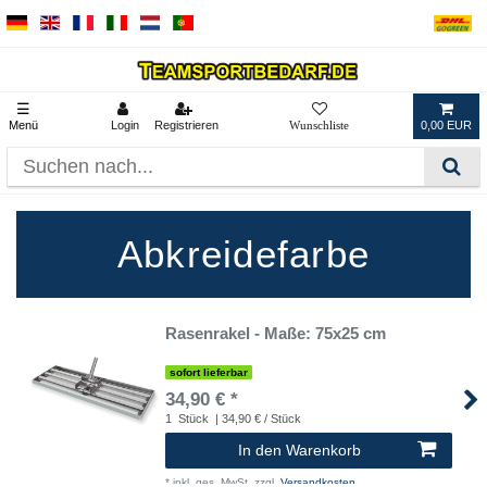
☰
Menü
Login
Registrieren
0,00 EUR
Abkreidefarbe
Rasenrakel - Maße: 75x25 cm
sofort lieferbar
34,90 € *
1
Stück
| 34,90 € / Stück
In den Warenkorb
*
inkl. ges. MwSt.
zzgl.
Versandkosten