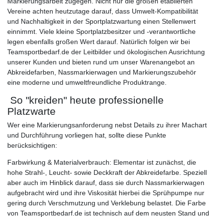
Markierungsarbeit zugegen. Nicht nur die großen etablierten
Vereine achten heutzutage darauf, dass Umwelt-Kompatibilität
und Nachhaltigkeit in der Sportplatzwartung einen Stellenwert
einnimmt. Viele kleine Sportplatzbesitzer und -verantwortliche
legen ebenfalls großen Wert darauf. Natürlich folgen wir bei
Teamsportbedarf.de der Leitbilder und ökologischen Ausrichtung
unserer Kunden und bieten rund um unser Warenangebot an
Abkreidefarben, Nassmarkierwagen und Markierungszubehör
eine moderne und umweltfreundliche Produktrange.
So "kreiden" heute professionelle
Platzwarte
Wer eine Markierungsanforderung nebst Details zu ihrer Machart
und Durchführung vorliegen hat, sollte diese Punkte
berücksichtigen:
Farbwirkung & Materialverbrauch: Elementar ist zunächst, die
hohe Strahl-, Leucht- sowie Deckkraft der Abkreidefarbe. Speziell
aber auch im Hinblick darauf, dass sie durch Nassmarkierwagen
aufgebracht wird und ihre Viskosität hierbei die Sprühpumpe nur
gering durch Verschmutzung und Verklebung belastet. Die Farbe
von Teamsportbedarf.de ist technisch auf dem neusten Stand und