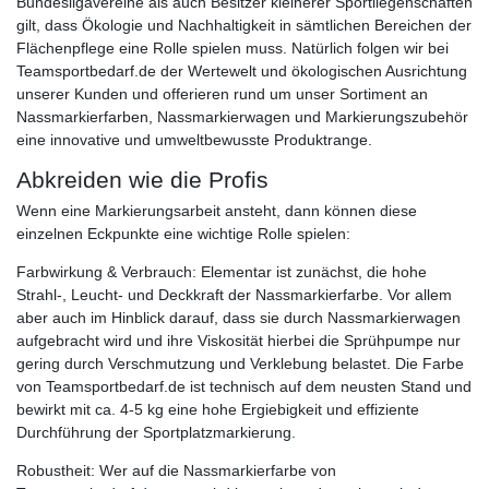
Bundesligavereine als auch Besitzer kleinerer Sportliegenschaften
gilt, dass Ökologie und Nachhaltigkeit in sämtlichen Bereichen der
Flächenpflege eine Rolle spielen muss. Natürlich folgen wir bei
Teamsportbedarf.de der Wertewelt und ökologischen Ausrichtung
unserer Kunden und offerieren rund um unser Sortiment an
Nassmarkierfarben, Nassmarkierwagen und Markierungszubehör
eine innovative und umweltbewusste Produktrange.
Abkreiden wie die Profis
Wenn eine Markierungsarbeit ansteht, dann können diese
einzelnen Eckpunkte eine wichtige Rolle spielen:
Farbwirkung & Verbrauch: Elementar ist zunächst, die hohe
Strahl-, Leucht- und Deckkraft der Nassmarkierfarbe. Vor allem
aber auch im Hinblick darauf, dass sie durch Nassmarkierwagen
aufgebracht wird und ihre Viskosität hierbei die Sprühpumpe nur
gering durch Verschmutzung und Verklebung belastet. Die Farbe
von Teamsportbedarf.de ist technisch auf dem neusten Stand und
bewirkt mit ca. 4-5 kg eine hohe Ergiebigkeit und effiziente
Durchführung der Sportplatzmarkierung.
Robustheit: Wer auf die Nassmarkierfarbe von