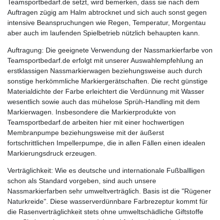
Teamsportbedarf.de setzt, wird bemerken, dass sie nach dem
Auftragen zügig am Halm abtrocknet und sich auch sonst gegen
intensive Beanspruchungen wie Regen, Temperatur, Morgentau
aber auch im laufenden Spielbetrieb nützlich behaupten kann.
Auftragung: Die geeignete Verwendung der Nassmarkierfarbe von
Teamsportbedarf.de erfolgt mit unserer Auswahlempfehlung an
erstklassigen Nassmarkierwagen beziehungsweise auch durch
sonstige herkömmliche Markiergerätschaften. Die recht günstige
Materialdichte der Farbe erleichtert die Verdünnung mit Wasser
wesentlich sowie auch das mühelose Sprüh-Handling mit dem
Markierwagen. Insbesondere die Markierprodukte von
Teamsportbedarf.de arbeiten hier mit einer hochwertigen
Membranpumpe beziehungsweise mit der äußerst
fortschrittlichen Impellerpumpe, die in allen Fällen einen idealen
Markierungsdruck erzeugen.
Verträglichkeit: Wie es deutsche und internationale Fußballligen
schon als Standard vorgeben, sind auch unsere
Nassmarkierfarben sehr umweltverträglich. Basis ist die "Rügener
Naturkreide". Diese wasserverdünnbare Farbrezeptur kommt für
die Rasenverträglichkeit stets ohne umweltschädliche Giftstoffe