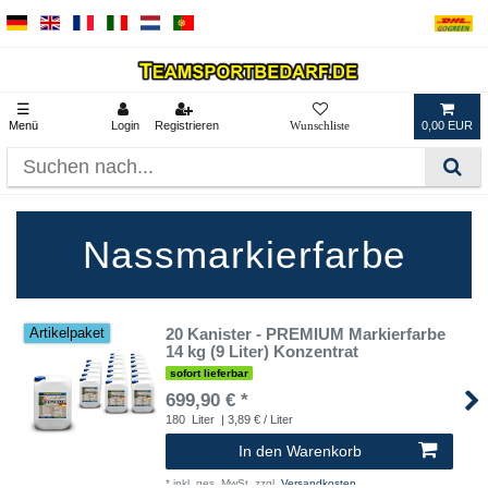
☰
Menü
Login
Registrieren
0,00 EUR
Nassmarkierfarbe
20 Kanister - PREMIUM Markierfarbe
Artikelpaket
14 kg (9 Liter) Konzentrat
sofort lieferbar
699,90 € *
180
Liter
| 3,89 € / Liter
In den Warenkorb
*
inkl. ges. MwSt.
zzgl.
Versandkosten