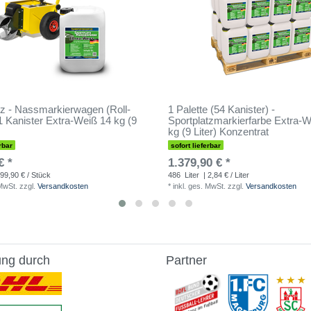
tz - Nassmarkierwagen (Roll-
1 Palette (54 Kanister) -
 1 Kanister Extra-Weiß 14 kg (9
Sportplatzmarkierfarbe Extra-W
kg (9 Liter) Konzentrat
rbar
sofort lieferbar
€ *
1.379,90 € *
99,90 € / Stück
486
Liter
| 2,84 € / Liter
 MwSt.
zzgl.
Versandkosten
*
inkl. ges. MwSt.
zzgl.
Versandkosten
ung durch
Partner