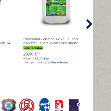
Rasenmarkierfarbe 14 kg (9 Liter)
PREMIUM
eiß 14
Kanister - Extra-Weiß Rasenfarbe
Liter) K
Sportpl
sofort lieferbar
sofort lief
29,90 € *
36,90 €
9
Liter
| 3,32 € / Liter
*
inkl. ges. MwSt.
zzgl.
Versandkosten
9
Liter
| 4,
*
inkl. ges