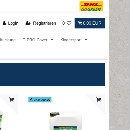
Login
Registrieren
0
0,00 EUR
druckung
T-PRO Cover
Kindersport
Artikelpaket
Artikel