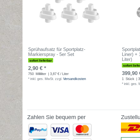
Sprühaufsatz für Sportplatz-
Sportpla
Markierspray - 5er Set
Liner) +
Liter)
sofort lieferbar
sofort liefe
2,90 € *
399,90 
750
Milliliter
| 3,87 € / Liter
*
inkl. ges. MwSt.
zzgl.
Versandkosten
1
Stück
| 3
*
inkl. ges.
Zahlen Sie bequem per
Zustell