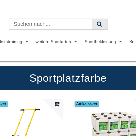
Heimtraining
weitere Sportarten
Sportbekleidung
Be
Sportplatzfarbe
aket
Artikelpaket