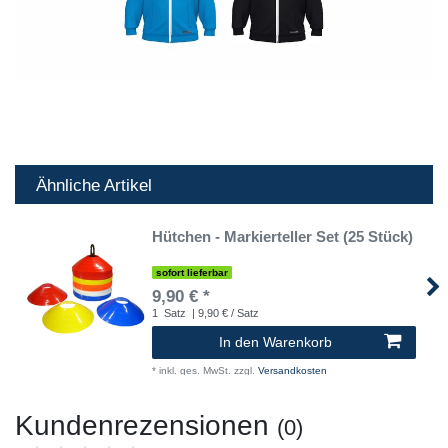
Ähnliche Artikel
Hütchen - Markierteller Set (25 Stück)
sofort lieferbar
9,90 € *
1
Satz
| 9,90 € / Satz
In den Warenkorb
*
inkl. ges. MwSt.
zzgl.
Versandkosten
Kundenrezensionen
(0)