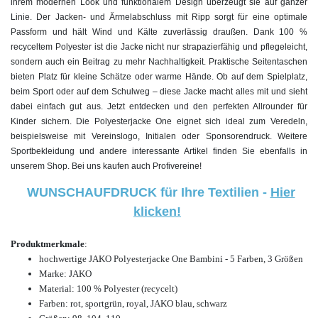
ihrem modernen Look und funktionalem Design überzeugt sie auf ganzer
Linie. Der Jacken- und Ärmelabschluss mit Ripp sorgt für eine optimale
Passform und hält Wind und Kälte zuverlässig draußen. Dank 100 %
recyceltem Polyester ist die Jacke nicht nur strapazierfähig und pflegeleicht,
sondern auch ein Beitrag zu mehr Nachhaltigkeit. Praktische Seitentaschen
bieten Platz für kleine Schätze oder warme Hände. Ob auf dem Spielplatz,
beim Sport oder auf dem Schulweg – diese Jacke macht alles mit und sieht
dabei einfach gut aus. Jetzt entdecken und den perfekten Allrounder für
Kinder sichern. Die Polyesterjacke One eignet sich ideal zum Veredeln,
beispielsweise mit Vereinslogo, Initialen oder Sponsorendruck. Weitere
Sportbekleidung und andere interessante Artikel finden Sie ebenfalls in
unserem Shop. Bei uns kaufen auch
Profivereine!
WUNSCHAUFDRUCK für Ihre Textilien -
Hier
klicken!
Produktmerkmale
:
hochwertige
JAKO Polyesterjacke One Bambini - 5 Farben, 3 Größen
Marke: JAKO
Material: 100 % Polyester (recycelt)
Farben: rot,
sportgrün, royal, JAKO blau, schwarz