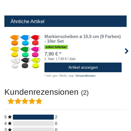
Ähnliche Artikel
Markierscheiben ø 15,5 cm (9 Farben)
- 10er Set
sofort lieferbar
7,90 € *
1
Satz
| 7,90 € / Satz
Artikel anzeigen
*
inkl. ges. MwSt.
zzgl.
Versandkosten
Kundenrezensionen
(2)
5
2
4
0
3
0