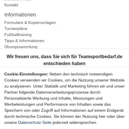
Kontakt
Informationen
Formulare & Kopiervorlagen
Turnierpläne
Fußballtraining
Tipps & Informationen
Übungssammlung
Unternehmen
Jobs
Partnerprogramm
Cookie-Einstellungen:
Neben den technisch notwendigen
Widerrufsrecht
Cookies verwenden wir Cookies, um die Nutzung unserer Website
zu analysieren. Unter Statistik und Marketing führen wir und unser
Bestellung widerrufen
Partner folgende Datenverarbeitungsprozesse durch:
Datenschutzerklärung
Personalisierte Werbung und Inhalte, Messungen und
AGB
Werbeleistungen und Performance von Inhalten sowie das
Impressum
Speichern von oder Zugriff auf Informationen auf einem Endgerät
durch technische Cookies. Sie können der Nutzung hier oder über
Newsletter
unsere
Datenschutz-Seite
jederzeit widersprechen.
Gerne halten wir Sie auf dem Laufenden, hier geht es zur: