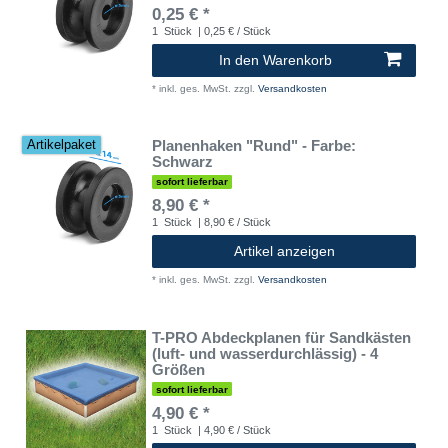
0,25 € *
1
Stück
| 0,25 € / Stück
In den Warenkorb
*
inkl. ges. MwSt.
zzgl.
Versandkosten
Planenhaken "Rund" - Farbe:
Artikelpaket
Schwarz
sofort lieferbar
8,90 € *
1
Stück
| 8,90 € / Stück
Artikel anzeigen
*
inkl. ges. MwSt.
zzgl.
Versandkosten
T-PRO Abdeckplanen für Sandkästen
(luft- und wasserdurchlässig) - 4
Größen
sofort lieferbar
4,90 € *
1
Stück
| 4,90 € / Stück