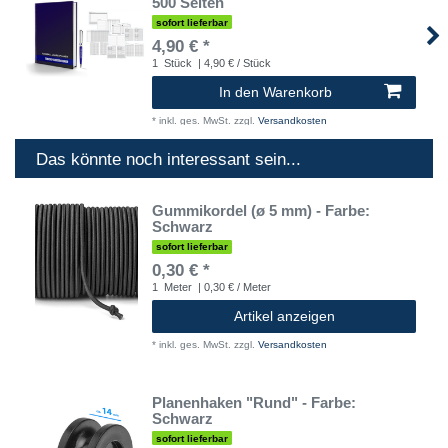
500 Seiten
sofort lieferbar
4,90 € *
1
Stück
| 4,90 € / Stück
In den Warenkorb
*
inkl. ges. MwSt.
zzgl.
Versandkosten
Das könnte noch interessant sein...
Gummikordel (ø 5 mm) - Farbe:
Schwarz
sofort lieferbar
0,30 € *
1
Meter
| 0,30 € / Meter
Artikel anzeigen
*
inkl. ges. MwSt.
zzgl.
Versandkosten
Planenhaken "Rund" - Farbe:
Schwarz
sofort lieferbar