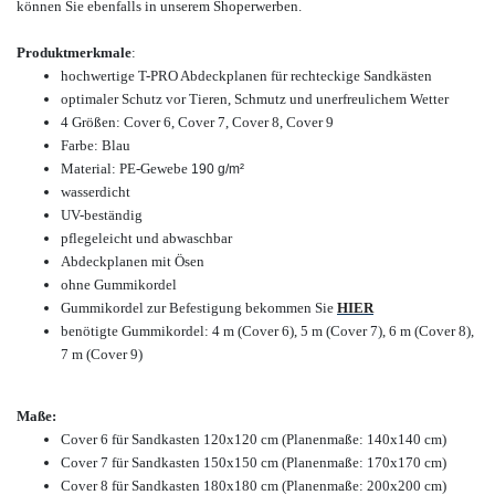
können Sie ebenfalls in unserem Shop
erwerben.
Produktmerkmale
:
hochwertige T-PRO Abdeckplanen für rechteckige Sandkästen
optimaler Schutz vor Tieren, Schmutz und unerfreulichem Wetter
4 Größen: Cover 6, Cover 7, Cover 8, Cover 9
Farbe: Blau
Material: PE-Gewebe
190 g/m²
wasserdicht
UV-beständig
pflegeleicht und abwaschbar
Abdeckplanen mit Ösen
ohne Gummikordel
Gummikordel zur Befestigung bekommen Sie
HIER
benötigte Gummikordel: 4 m (Cover 6), 5 m (Cover 7), 6 m (Cover 8),
7 m (Cover 9)
Maße:
Cover 6 für Sandkasten 120x120 cm (Planenmaße: 140x140 cm)
Cover 7 für Sandkasten 150x150 cm (Planenmaße: 170x170 cm)
Cover 8 für Sandkasten 180x180 cm (Planenmaße: 200x200 cm)