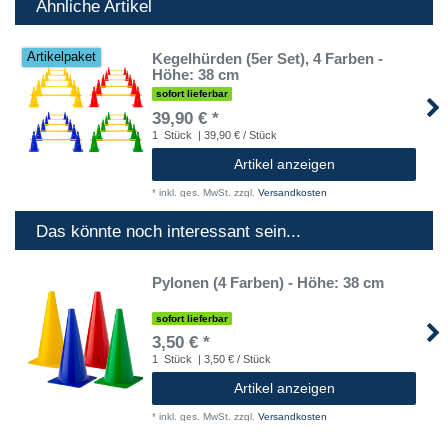
Ähnliche Artikel
Kegelhürden (5er Set), 4 Farben -
Artikelpaket
Höhe: 38 cm
sofort lieferbar
39,90 € *
1
Stück
| 39,90 € / Stück
Artikel anzeigen
*
inkl. ges. MwSt.
zzgl.
Versandkosten
Das könnte noch interessant sein...
Pylonen (4 Farben) - Höhe: 38 cm
sofort lieferbar
3,50 € *
1
Stück
| 3,50 € / Stück
Artikel anzeigen
*
inkl. ges. MwSt.
zzgl.
Versandkosten