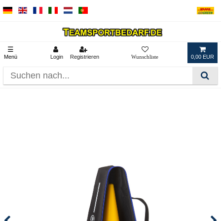
☰
Menü
Login
Registrieren
0,00 EUR