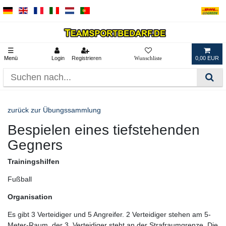
☰
Menü
Login
Registrieren
0,00 EUR
zurück zur Übungssammlung
Bespielen eines tiefstehenden
Gegners
Trainingshilfen
Fußball
Organisation
Es gibt 3 Verteidiger und 5 Angreifer. 2 Verteidiger stehen am 5-
Meter-Raum, der 3. Verteidiger steht an der Strafraumgrenze. Die