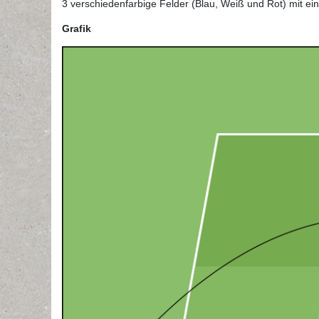
3 verschiedenfarbige Felder (Blau, Weiß und Rot) mit e
Grafik