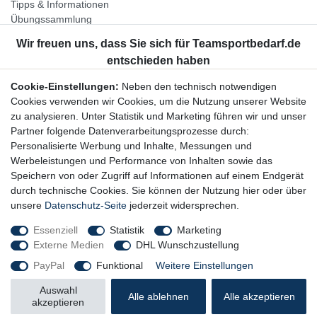
Tipps & Informationen
Übungssammlung
Unternehmen
Jobs
Partnerprogramm
Cookie-Einstellungen:
Neben den technisch notwendigen
Widerrufsrecht
Cookies verwenden wir Cookies, um die Nutzung unserer Website
zu analysieren. Unter Statistik und Marketing führen wir und unser
Bestellung widerrufen
Partner folgende Datenverarbeitungsprozesse durch:
Datenschutzerklärung
Personalisierte Werbung und Inhalte, Messungen und
AGB
Werbeleistungen und Performance von Inhalten sowie das
Impressum
Speichern von oder Zugriff auf Informationen auf einem Endgerät
durch technische Cookies. Sie können der Nutzung hier oder über
Newsletter
unsere
Datenschutz-Seite
jederzeit widersprechen.
Gerne halten wir Sie auf dem Laufenden, hier geht es zur:
Essenziell
Statistik
Marketing
Externe Medien
DHL Wunschzustellung
Newsletter-Anmeldung
PayPal
Funktional
Weitere Einstellungen
Auswahl
Alle ablehnen
Alle akzeptieren
akzeptieren
© Copyright 2026 Trainingsunterlagen24 GmbH. Alle Rechte vorbehalten.