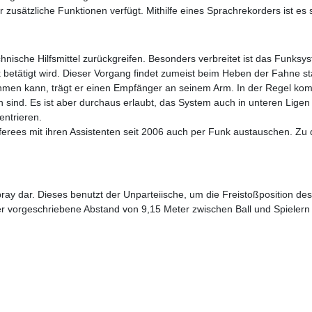
zusätzliche Funktionen verfügt. Mithilfe eines Sprachrekorders ist es s
hnische Hilfsmittel zurückgreifen. Besonders verbreitet ist das Funksy
betätigt wird. Dieser Vorgang findet zumeist beim Heben der Fahne stat
ehmen kann, trägt er einen Empfänger an seinem Arm. In der Regel ko
 sind. Es ist aber durchaus erlaubt, das System auch in unteren Ligen
entrieren.
eferees mit ihren Assistenten seit 2006 auch per Funk austauschen. 
pray dar. Dieses benutzt der Unparteiische, um die Freistoßposition d
er vorgeschriebene Abstand von 9,15 Meter zwischen Ball und Spielern