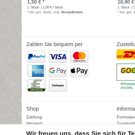
1,50 € *
16,90 €
1
Stück
| 1,50 € / Stück
1
Stück
| 1
*
inkl. ges. MwSt.
zzgl.
Versandkosten
*
inkl. ges.
Zahlen Sie bequem per
Zustell
Shop
Informa
Zahlung
Formular
Versand
Turnierpl
Rückgabe
Fußballtr