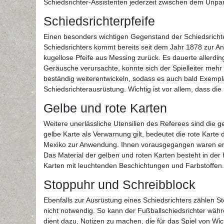
Schiedsrichter-Assistenten jederzeit zwischen dem Unpar
Schiedsrichterpfeife
Einen besonders wichtigen Gegenstand der Schiedsrichte
Schiedsrichters kommt bereits seit dem Jahr 1878 zur A
kugellose Pfeife aus Messing zurück. Es dauerte allerdings
Geräusche verursachte, konnte sich der Spielleiter mehr
beständig weiterentwickeln, sodass es auch bald Exemplar
Schiedsrichterausrüstung. Wichtig ist vor allem, dass d
Gelbe und rote Karten
Weitere unerlässliche Utensilien des Referees sind die g
gelbe Karte als Verwarnung gilt, bedeutet die rote Karte
Mexiko zur Anwendung. Ihnen vorausgegangen waren erh
Das Material der gelben und roten Karten besteht in der h
Karten mit leuchtenden Beschichtungen und Farbstoffen.
Stoppuhr und Schreibblock
Ebenfalls zur Ausrüstung eines Schiedsrichters zählen S
nicht notwendig. So kann der Fußballschiedsrichter währ
dient dazu, Notizen zu machen, die für das Spiel von Wic