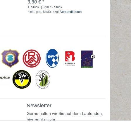
3,90 € *
4,90 € 
1
Stück
| 3,90 € / Stück
1
Stück
| 
*
inkl. ges. MwSt.
zzgl.
Versandkosten
*
inkl. ges
Newsletter
Gerne halten wir Sie auf dem Laufenden,
hier geht es zur: