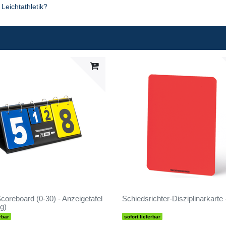
Leichtathletik?
oreboard (0-30) - Anzeigetafel
Schiedsrichter-Disziplinarkarte 
ig)
rbar
sofort lieferbar