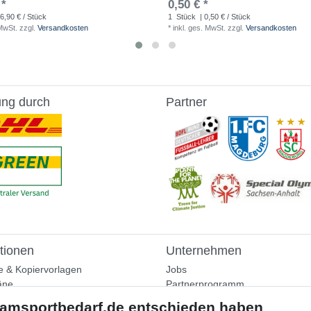
 *
0,50 € *
6,90 € / Stück
1
Stück
| 0,50 € / Stück
 MwSt.
zzgl.
Versandkosten
*
inkl. ges. MwSt.
zzgl.
Versandkosten
ung durch
Partner
tionen
Unternehmen
e & Kopiervorlagen
Jobs
äne
Partnerprogramm
aining
Widerrufsrecht