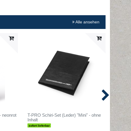
Alle ansehen
Artikel
- neonrot
T-PRO Schiri-Set (Leder) "Mini" - ohne
T-PRO Sc
Inhalt
Fußball
sofort lieferbar
sofort lief