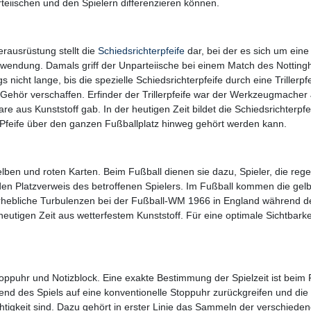
teiischen und den Spielern differenzieren können.
rausrüstung stellt die
Schiedsrichterpfeife
dar, bei der es sich um eine 
nwendung. Damals griff der Unparteiische bei einem Match des Notting
 nicht lange, bis die spezielle Schiedsrichterpfeife durch eine Trillerp
 Gehör verschaffen. Erfinder der Trillerpfeife war der Werkzeugmacher 
e aus Kunststoff gab. In der heutigen Zeit bildet die Schiedsrichterpfe
ie Pfeife über den ganzen Fußballplatz hinweg gehört werden kann.
elben und roten Karten. Beim Fußball dienen sie dazu, Spieler, die re
 den Platzverweis des betroffenen Spielers. Im Fußball kommen die gel
ebliche Turbulenzen bei der Fußball-WM 1966 in England während des
eutigen Zeit aus wetterfestem Kunststoff. Für eine optimale Sichtbarkeit
toppuhr und Notizblock. Eine exakte Bestimmung der Spielzeit ist beim 
end des Spiels auf eine konventionelle Stoppuhr zurückgreifen und die 
htigkeit sind. Dazu gehört in erster Linie das Sammeln der verschiede