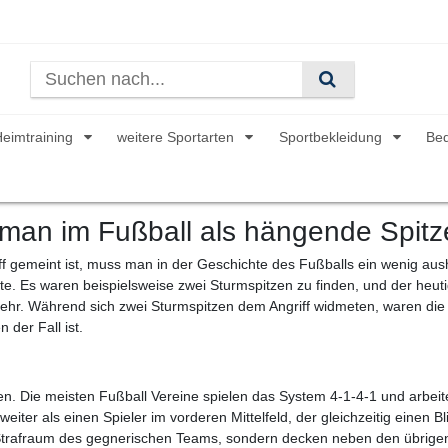
Heimtraining
weitere Sportarten
Sportbekleidung
Be
 man im Fußball als hängende Spit
 gemeint ist, muss man in der Geschichte des Fußballs ein wenig ausho
te. Es waren beispielsweise zwei Sturmspitzen zu finden, und der heut
hr. Während sich zwei Sturmspitzen dem Angriff widmeten, waren die ü
 der Fall ist.
n. Die meisten Fußball Vereine spielen das System 4-1-4-1 und arbeite
eiter als einen Spieler im vorderen Mittelfeld, der gleichzeitig einen B
n Strafraum des gegnerischen Teams, sondern decken neben den übrigen 