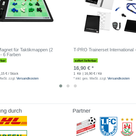
gnet für Taktikmappen (2
T-PRO Trainerset International 
- 6 Farben
rbar
sofort lieferbar
16,90 € *
,15 € / Stück
1
Kit
| 16,90 € / Kit
 MwSt.
zzgl.
Versandkosten
*
inkl. ges. MwSt.
zzgl.
Versandkosten
ung durch
Partner