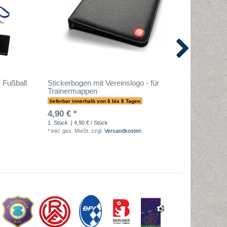
- Fußball
Stickerbogen mit Vereinslogo - für
T-PRO Ta
Trainermappen
lieferbar innerhalb von 6 bis 8 Tagen
sofort lief
4,90 € *
9,90 € 
1
Stück
| 4,90 € / Stück
1
Stück
| 
*
inkl. ges. MwSt.
zzgl.
Versandkosten
*
inkl. ges