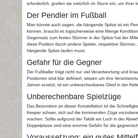
erforderlich, greifen sie natürlich im Sturm ein, um ihre
Der Pendler im Fußball
Man könnte auch sagen, die hängende Spitze ist ein Pendl
können, braucht es logischerweise eine Menge Kondition. 
Gegensatz zum festen Stürmer in der Spitze hat der Mitte
diese Position durch andere Spieler, respektive Stürmer, 
hängende Spitze laufen muss.
Gefahr für die Gegner
Der Fußballer trägt nicht nur viel Verantwortung und br
Positionen sind klar definiert, wissen um ihre Verantwor
Jahren ersetzt, ist ein unberechenbares Glied in der Ket
Unberechenbare Spielzüge
Das Besondere an dieser Konstellation ist die Schnelli
Keeper schwer, sich auf die kommenden Züge vorzubereit
machen. Sollte aufgrund der Taktik ein Loch in der Abweh
Doppelpässe sind eine enorme Gefahr für die gegnerisch
Voraussetzung: ein gutes Mittelf