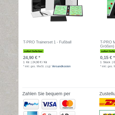
T-PRO Trainerset 1 - Fußball
T-PRO Ma
Größen) 
sofort lieferbar
sofort liefe
24,90 € *
0,15 € *
1
Kit
| 24,90 € / Kit
1
Stück
| 0
*
inkl. ges. MwSt.
zzgl.
Versandkosten
*
inkl. ges.
Zahlen Sie bequem per
Zustell