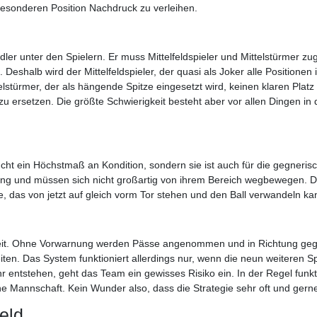
r besonderen Position Nachdruck zu verleihen.
er unter den Spielern. Er muss Mittelfeldspieler und Mittelstürmer zug
Deshalb wird der Mittelfeldspieler, der quasi als Joker alle Positionen
lstürmer, der als hängende Spitze eingesetzt wird, keinen klaren Platz 
zu ersetzen. Die größte Schwierigkeit besteht aber vor allen Dingen in
aucht ein Höchstmaß an Kondition, sondern sie ist auch für die gegne
tung und müssen sich nicht großartig von ihrem Bereich wegbewegen. Der
te, das von jetzt auf gleich vorm Tor stehen und den Ball verwandeln ka
gkeit. Ohne Vorwarnung werden Pässe angenommen und in Richtung gegne
en. Das System funktioniert allerdings nur, wenn die neun weiteren Sp
r entstehen, geht das Team ein gewisses Risiko ein. In der Regel funk
e Mannschaft. Kein Wunder also, dass die Strategie sehr oft und gern
eld