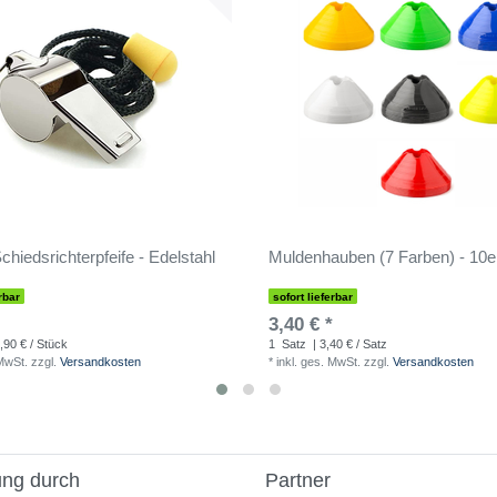
hiedsrichterpfeife - Edelstahl
Muldenhauben (7 Farben) - 10e
rbar
sofort lieferbar
3,40 € *
,90 € / Stück
1
Satz
| 3,40 € / Satz
 MwSt.
zzgl.
Versandkosten
*
inkl. ges. MwSt.
zzgl.
Versandkosten
ung durch
Partner