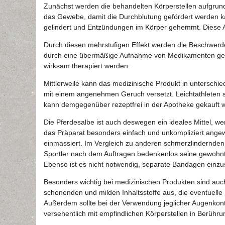
Zunächst werden die behandelten Körperstellen aufgrun
das Gewebe, damit die Durchblutung gefördert werden ka
gelindert und Entzündungen im Körper gehemmt. Diese 
Durch diesen mehrstufigen Effekt werden die Beschwerd
durch eine übermäßige Aufnahme von Medikamenten gesch
wirksam therapiert werden.
Mittlerweile kann das medizinische Produkt in unterschi
mit einem angenehmen Geruch versetzt. Leichtathleten sol
kann demgegenüber rezeptfrei in der Apotheke gekauft 
Die Pferdesalbe ist auch deswegen ein ideales Mittel, we
das Präparat besonders einfach und unkompliziert angewe
einmassiert. Im Vergleich zu anderen schmerzlindernden S
Sportler nach dem Auftragen bedenkenlos seine gewohnt
Ebenso ist es nicht notwendig, separate Bandagen einzu
Besonders wichtig bei medizinischen Produkten sind auc
schonenden und milden Inhaltsstoffe aus, die eventuell
Außerdem sollte bei der Verwendung jeglicher Augenkon
versehentlich mit empfindlichen Körperstellen in Berüh