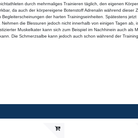
chtathleten durch mehrmaliges Trainieren täglich, den eigenen Körpe
ar, da auch der körpereigene Botenstoff Adrenalin während dieser Zei
egleiterscheinungen der harten Trainingseinheiten. Spätestens jetzt so
Nehmen die Blessuren jedoch nicht innerhalb von einigen Tagen ab, is
izierter Muskelkater kann sich zum Beispiel im Nachhinein auch als Mus
en kann. Die Schmerzsalbe kann jedoch auch schon während der Traini