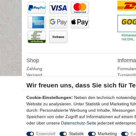
Shop
Informa
Zahlung
Formular
Versand
Turnierpl
Rückgabe
Fußballtr
Helpcenter
Tipps & I
Download-Kataloge
Übungss
Cookie-Einstellungen:
Neben den technisch notwendig
Bestellformular
Website zu analysieren. Unter Statistik und Marketing f
Kontakt
durch: Personalisierte Werbung und Inhalte, Messungen
Speichern von oder Zugriff auf Informationen auf einem
oder über unsere
Datenschutz-Seite
jederzeit widerspre
Essenziell
Statistik
Marketing
Ex