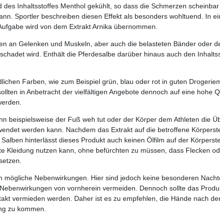
d des Inhaltsstoffes Menthol gekühlt, so dass die Schmerzen schein
nn. Sportler beschreiben diesen Effekt als besonders wohltuend. In e
Aufgabe wird von dem Extrakt Arnika übernommen.
en an Gelenken und Muskeln, aber auch die belasteten Bänder oder de
adet wird. Enthält die Pferdesalbe darüber hinaus auch den Inhalts
edlichen Farben, wie zum Beispiel grün, blau oder rot in guten Drogeri
lten in Anbetracht der vielfältigen Angebote dennoch auf eine hohe Qua
werden.
nn beispielsweise der Fuß weh tut oder der Körper dem Athleten die Üb
ndet werden kann. Nachdem das Extrakt auf die betroffene Körperstelle
alben hinterlässt dieses Produkt auch keinen Ölfilm auf der Körperstell
e Kleidung nutzen kann, ohne befürchten zu müssen, dass Flecken ode
setzen.
h mögliche Nebenwirkungen. Hier sind jedoch keine besonderen Nachtei
e Nebenwirkungen von vornherein vermeiden. Dennoch sollte das Produ
takt vermieden werden. Daher ist es zu empfehlen, die Hände nach de
rung zu kommen.