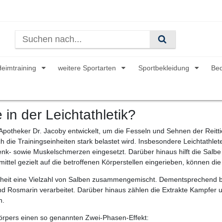
Heimtraining
weitere Sportarten
Sportbekleidung
Be
in der Leichtathletik?
otheker Dr. Jacoby entwickelt, um die Fesseln und Sehnen der Reittie
die Trainingseinheiten stark belastet wird. Insbesondere Leichtathle
nk- sowie Muskelschmerzen eingesetzt. Darüber hinaus hilft die Salb
mittel gezielt auf die betroffenen Körperstellen eingerieben, können d
eit eine Vielzahl von Salben zusammengemischt. Dementsprechend bein
nd Rosmarin verarbeitet. Darüber hinaus zählen die Extrakte Kampfer u
n.
örpers einen so genannten Zwei-Phasen-Effekt: