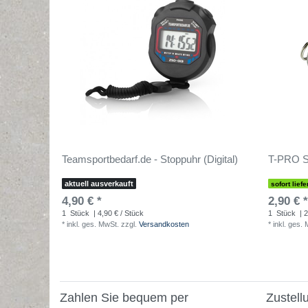
Teamsportbedarf.de - Stoppuhr (Digital)
T-PRO Sc
aktuell ausverkauft
sofort liefe
4,90 € *
2,90 € *
1
Stück
| 4,90 € / Stück
1
Stück
| 2
*
inkl. ges. MwSt.
zzgl.
Versandkosten
*
inkl. ges.
Zahlen Sie bequem per
Zustell