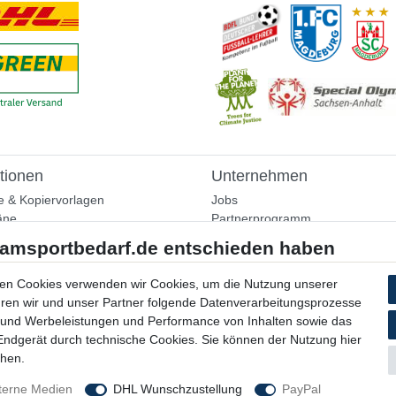
tionen
Unternehmen
e & Kopiervorlagen
Jobs
äne
Partnerprogramm
aining
Widerrufsrecht
nformationen
Bestellung widerrufen
ammlung
en Cookies verwenden wir Cookies, um die Nutzung unserer
Datenschutzerklärung
ühren wir und unser Partner folgende Datenverarbeitungsprozesse
AGB
 und Werbeleistungen und Performance von Inhalten sowie das
Impressum
 Endgerät durch technische Cookies. Sie können der Nutzung hier
chen.
terne Medien
DHL Wunschzustellung
PayPal