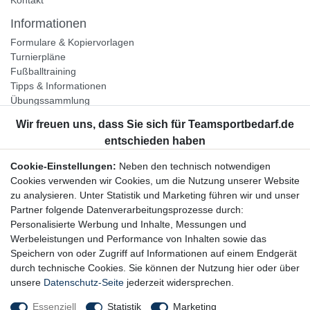
Informationen
Formulare & Kopiervorlagen
Turnierpläne
Fußballtraining
Tipps & Informationen
Übungssammlung
Unternehmen
Jobs
Partnerprogramm
Cookie-Einstellungen:
Neben den technisch notwendigen
Widerrufsrecht
Cookies verwenden wir Cookies, um die Nutzung unserer Website
zu analysieren. Unter Statistik und Marketing führen wir und unser
Bestellung widerrufen
Partner folgende Datenverarbeitungsprozesse durch:
Datenschutzerklärung
Personalisierte Werbung und Inhalte, Messungen und
AGB
Werbeleistungen und Performance von Inhalten sowie das
Impressum
Speichern von oder Zugriff auf Informationen auf einem Endgerät
durch technische Cookies. Sie können der Nutzung hier oder über
Newsletter
unsere
Datenschutz-Seite
jederzeit widersprechen.
Gerne halten wir Sie auf dem Laufenden, hier geht es zur:
Essenziell
Statistik
Marketing