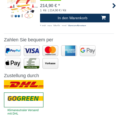
214,90 € *
1
Kit
| 214,90 € / Kit
In den Warenkorb
*
inkl. ges. MwSt.
zzgl.
Versandkosten
Zahlen Sie bequem per
Zustellung durch