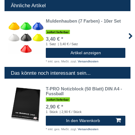
Ähnliche Artikel
Muldenhauben (7 Farben) - 10er Set
sofort lieferbar
3,40 € *
1
Satz
| 3,40 € / Satz
Artikel anzeigen
*
inkl. ges. MwSt.
zzgl.
Versandkosten
Das könnte noch interessant sein...
T-PRO Notizblock (50 Blatt) DIN A4 -
Fussball
sofort lieferbar
2,90 € *
1
Stück
| 2,90 € / Stück
In den Warenkorb
*
inkl. ges. MwSt.
zzgl.
Versandkosten