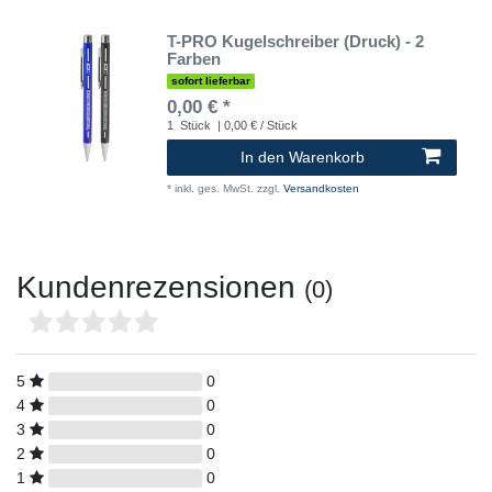
T-PRO Kugelschreiber (Druck) - 2
Farben
sofort lieferbar
0,00 € *
1
Stück
| 0,00 € / Stück
In den Warenkorb
*
inkl. ges. MwSt.
zzgl.
Versandkosten
Kundenrezensionen
(0)
5
0
4
0
3
0
2
0
1
0