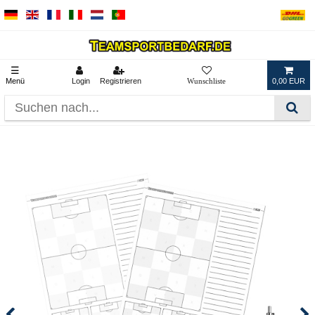
☰
Menü
Login
Registrieren
0,00 EUR