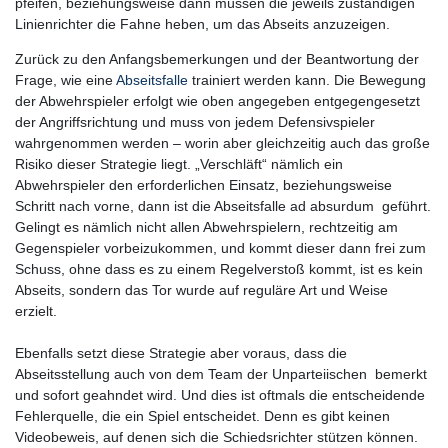
pfeifen, beziehungsweise dann müssen die jeweils zuständigen
Linienrichter die Fahne heben, um das Abseits anzuzeigen.
Zurück zu den Anfangsbemerkungen und der Beantwortung der
Frage, wie eine
Abseitsfalle
trainiert werden kann. Die Bewegung
der Abwehrspieler erfolgt wie oben angegeben entgegengesetzt
der Angriffsrichtung und muss von jedem Defensivspieler
wahrgenommen werden – worin aber gleichzeitig auch das große
Risiko dieser Strategie liegt. „Verschläft“ nämlich ein
Abwehrspieler den erforderlichen Einsatz, beziehungsweise
Schritt nach vorne, dann ist die Abseitsfalle ad absurdum geführt.
Gelingt es nämlich nicht allen Abwehrspielern, rechtzeitig am
Gegenspieler vorbeizukommen, und kommt dieser dann frei zum
Schuss, ohne dass es zu einem Regelverstoß kommt, ist es kein
Abseits, sondern das Tor wurde auf reguläre Art und Weise
erzielt.
Ebenfalls setzt diese Strategie aber voraus, dass die
Abseitsstellung auch von dem Team der Unparteiischen bemerkt
und sofort geahndet wird. Und dies ist oftmals die entscheidende
Fehlerquelle, die ein Spiel entscheidet. Denn es gibt keinen
Videobeweis, auf denen sich die Schiedsrichter stützen können.