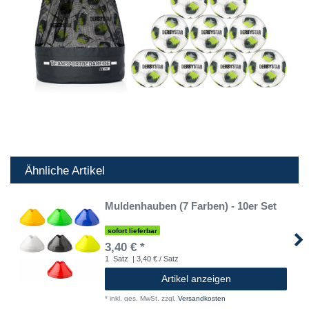
Ähnliche Artikel
Muldenhauben (7 Farben) - 10er Set
sofort lieferbar
3,40 € *
1
Satz
| 3,40 € / Satz
Artikel anzeigen
*
inkl. ges. MwSt.
zzgl.
Versandkosten