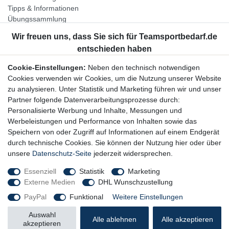
Tipps & Informationen
Übungssammlung
Unternehmen
Jobs
Partnerprogramm
Cookie-Einstellungen:
Neben den technisch notwendigen
Widerrufsrecht
Cookies verwenden wir Cookies, um die Nutzung unserer Website
zu analysieren. Unter Statistik und Marketing führen wir und unser
Bestellung widerrufen
Partner folgende Datenverarbeitungsprozesse durch:
Datenschutzerklärung
Personalisierte Werbung und Inhalte, Messungen und
AGB
Werbeleistungen und Performance von Inhalten sowie das
Impressum
Speichern von oder Zugriff auf Informationen auf einem Endgerät
durch technische Cookies. Sie können der Nutzung hier oder über
Newsletter
unsere
Datenschutz-Seite
jederzeit widersprechen.
Gerne halten wir Sie auf dem Laufenden, hier geht es zur:
Essenziell
Statistik
Marketing
Externe Medien
DHL Wunschzustellung
Newsletter-Anmeldung
PayPal
Funktional
Weitere Einstellungen
Auswahl
Alle ablehnen
Alle akzeptieren
akzeptieren