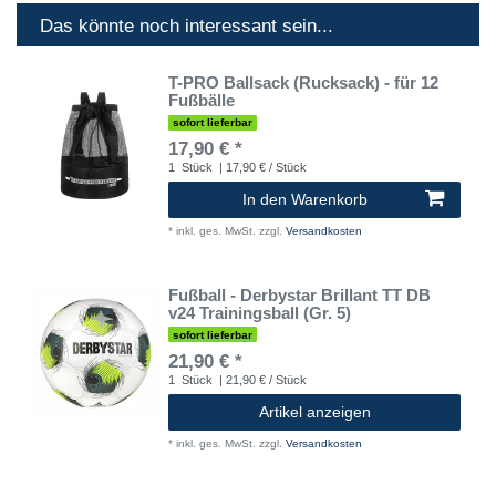
Das könnte noch interessant sein...
T-PRO Ballsack (Rucksack) - für 12
Fußbälle
sofort lieferbar
17,90 € *
1
Stück
| 17,90 € / Stück
In den Warenkorb
*
inkl. ges. MwSt.
zzgl.
Versandkosten
Fußball - Derbystar Brillant TT DB
v24 Trainingsball (Gr. 5)
sofort lieferbar
21,90 € *
1
Stück
| 21,90 € / Stück
Artikel anzeigen
*
inkl. ges. MwSt.
zzgl.
Versandkosten