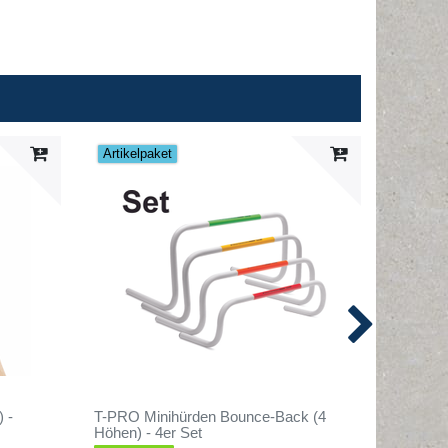
Artikelpaket
 -
T-PRO Minihürden Bounce-Back (4
T-PRO Hü
Höhen) - 4er Set
Spross