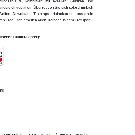
ngsabläufe, kombiniert mit exzellent Grafiken und
gsreich gestalten. Überzeugen Sie sich selbst! Einfach
Weitere Downloads, Trainingskartotheken und passende
!
seren Produkten arbeiten auch Trainer aus dem Profisport
scher Fußball-Lehrer)!
ung
rinnen und Trainer im jeweiligen Verein weitergegeben