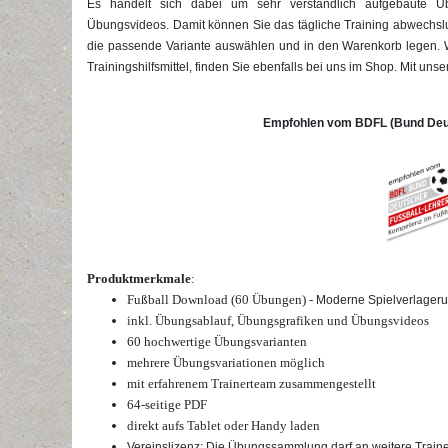
Es handelt sich dabei um sehr verständlich aufgebaute Übu
Übungsvideos. Damit können Sie das tägliche Training abwechslun
die passende Variante auswählen und in den Warenkorb legen. 
Trainingshilfsmittel, finden Sie ebenfalls bei uns im Shop. Mit un
Empfohlen vom BDFL (Bund Deut
Produktmerkmale
:
Fußball Download (60 Übungen) -
Moderne Spielverlager
inkl. Übungsablauf, Übungsgrafiken und Übungsvideos
60 hochwertige
Übungsvarianten
mehrere Übungsvariationen möglich
mit erfahrenem Trainerteam zusammengestellt
64-seitige PDF
direkt aufs Tablet oder Handy laden
Vereinslizenz: Die Übungssammlung darf an weitere Traine