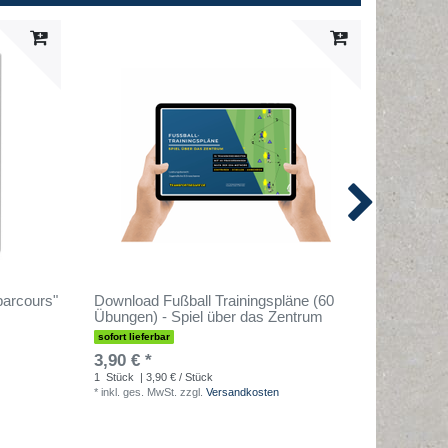
parcours"
Download Fußball Trainingspläne (60
Downloa
Übungen) - Spiel über das Zentrum
Übungen)
sofort lieferbar
sofort lief
3,90 € *
3,90 € 
1
Stück
| 3,90 € / Stück
1
Stück
| 
*
inkl. ges. MwSt.
zzgl.
Versandkosten
*
inkl. ges