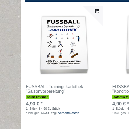
FUSSBALL Trainingskartothek -
FUSSBALL
"Saisonvorbereitung"
"Konditio
sofort lieferbar
sofort liefe
4,90 € *
4,90 € *
1
Stück
| 4,90 € / Stück
1
Stück
| 4
*
inkl. ges. MwSt.
zzgl.
Versandkosten
*
inkl. ges.