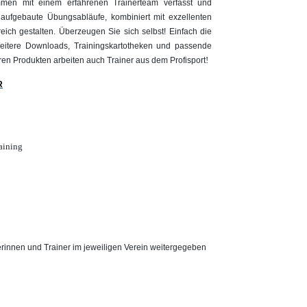
mmen mit einem erfahrenen Trainerteam verfasst und
 aufgebaute Übungsabläufe, kombiniert mit exzellenten
ich gestalten. Überzeugen Sie sich selbst! Einfach die
itere Downloads, Trainingskartotheken und passende
!
seren Produkten arbeiten auch Trainer aus dem Profisport
R
aining
rinnen und Trainer im jeweiligen Verein weitergegeben