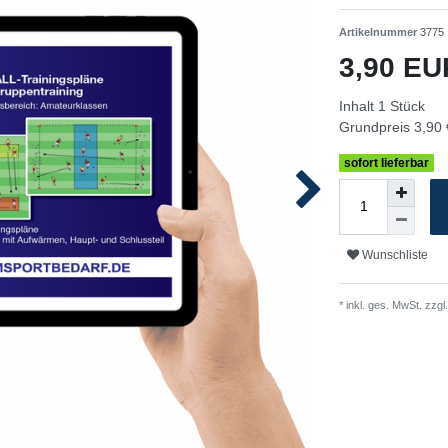
Artikelnummer
3775
3,90 E
Inhalt
1
Stück
Grundpreis
3,90 
sofort lieferbar
Wunschliste
* inkl. ges. MwSt. zzgl.