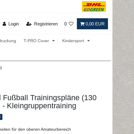
Login
Registrieren
0
0,00 EUR
druckung
T-PRO Cover
Kindersport
g
Fußball Trainingspläne (130
- Kleingruppentraining
l
heiten für den oberen Amateurbereich