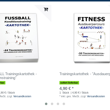
 Trainingskartothek -
Trainingskartothek - "Ausdauer
nstraining"
rbar
sofort lieferbar
4,90 € *
,90 € / Stück
1
Stück
| 4,90 € / Stück
 MwSt.
zzgl.
Versandkosten
*
inkl. ges. MwSt.
zzgl.
Versandkosten