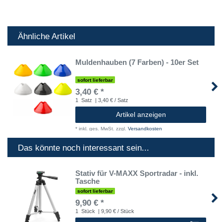
Ähnliche Artikel
Muldenhauben (7 Farben) - 10er Set
sofort lieferbar
3,40 € *
1
Satz
| 3,40 € / Satz
Artikel anzeigen
*
inkl. ges. MwSt.
zzgl.
Versandkosten
Das könnte noch interessant sein...
Stativ für V-MAXX Sportradar - inkl.
Tasche
sofort lieferbar
9,90 € *
1
Stück
| 9,90 € / Stück