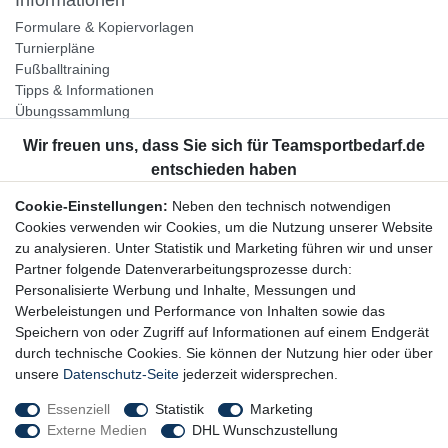
Formulare & Kopiervorlagen
Turnierpläne
Fußballtraining
Tipps & Informationen
Übungssammlung
Unternehmen
Jobs
Partnerprogramm
Cookie-Einstellungen:
Neben den technisch notwendigen
Widerrufsrecht
Cookies verwenden wir Cookies, um die Nutzung unserer Website
zu analysieren. Unter Statistik und Marketing führen wir und unser
Bestellung widerrufen
Partner folgende Datenverarbeitungsprozesse durch:
Datenschutzerklärung
Personalisierte Werbung und Inhalte, Messungen und
AGB
Werbeleistungen und Performance von Inhalten sowie das
Impressum
Speichern von oder Zugriff auf Informationen auf einem Endgerät
durch technische Cookies. Sie können der Nutzung hier oder über
Newsletter
unsere
Datenschutz-Seite
jederzeit widersprechen.
Gerne halten wir Sie auf dem Laufenden, hier geht es zur:
Essenziell
Statistik
Marketing
Externe Medien
DHL Wunschzustellung
Newsletter-Anmeldung