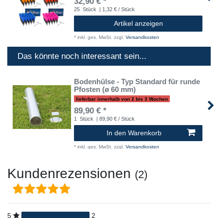
32,90 € *
25
Stück
| 1,32 € / Stück
Artikel anzeigen
*
inkl. ges. MwSt.
zzgl.
Versandkosten
Das könnte noch interessant sein...
Bodenhülse - Typ Standard für runde
Pfosten (ø 60 mm)
lieferbar innerhalb von 2 bis 3 Wochen
89,90 € *
1
Stück
| 89,90 € / Stück
In den Warenkorb
*
inkl. ges. MwSt.
zzgl.
Versandkosten
Kundenrezensionen
(2)
5
2