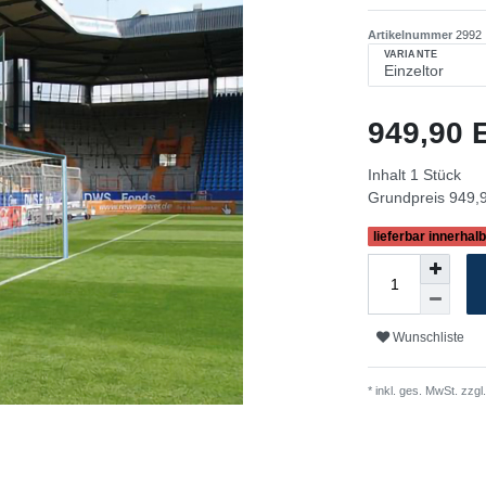
Artikelnummer
2992
VARIANTE
949,90
Inhalt
1
Stück
Grundpreis
949,9
lieferbar innerhal
Wunschliste
* inkl. ges. MwSt. zzgl.