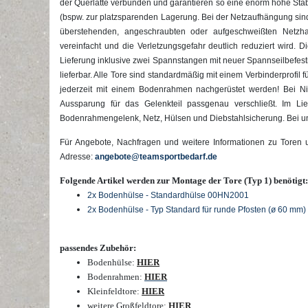
der Querlatte verbunden und garantieren so eine enorm hohe Stabil
(bspw. zur platzsparenden Lagerung. Bei der Netzaufhängung sind 
überstehenden, angeschraubten oder aufgeschweißten Netz
vereinfacht und die Verletzungsgefahr deutlich reduziert wird. Di
Lieferung inklusive zwei Spannstangen mit neuer Spannseilbefestig
lieferbar. Alle Tore sind standardmäßig mit einem Verbinderprofi
jederzeit mit einem Bodenrahmen nachgerüstet werden! Bei Nich
Aussparung für das Gelenkteil passgenau verschließt. Im Li
Bodenrahmengelenk, Netz, Hülsen und Diebstahlsicherung. Bei un
Für Angebote, Nachfragen und weitere Informationen zu Toren 
Adresse:
angebote@teamsportbedarf.de
Folgende Artikel werden zur Montage der Tore (Typ 1) benötigt:
2x Bodenhülse - Standardhülse 00HN2001
2x
Bodenhülse - Typ Standard für runde Pfosten (ø 60 mm)
passendes Zubehör:
Bodenhülse:
HIER
Bodenrahmen:
HIER
Kleinfeldtore:
HIER
weitere Großfeldtore:
HIER