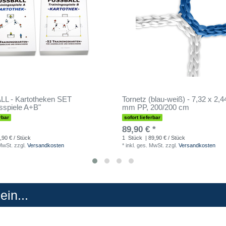
L - Kartotheken SET
Tornetz (blau-weiß) - 7,32 x 2,4
gsspiele A+B"
mm PP, 200/200 cm
rbar
sofort lieferbar
89,90 € *
,90 € / Stück
1
Stück
| 89,90 € / Stück
 MwSt.
zzgl.
Versandkosten
*
inkl. ges. MwSt.
zzgl.
Versandkosten
in...