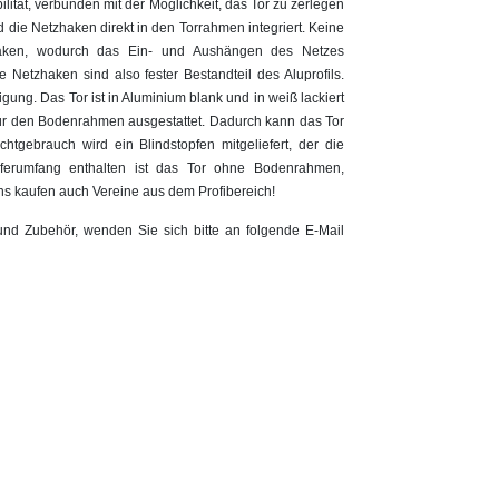
ität, verbunden mit der Möglichkeit, das Tor zu zerlegen
die Netzhaken direkt in den Torrahmen integriert. Keine
haken, wodurch das Ein- und Aushängen des Netzes
e Netzhaken sind also fester Bestandteil des Aluprofils.
ung. Das Tor ist in Aluminium blank und in weiß lackiert
l für den Bodenrahmen ausgestattet. Dadurch kann das Tor
tgebrauch wird ein Blindstopfen mitgeliefert, der die
eferumfang enthalten ist das Tor ohne Bodenrahmen,
s kaufen auch Vereine aus dem Profibereich!
und Zubehör, wenden Sie sich bitte an folgende E-Mail