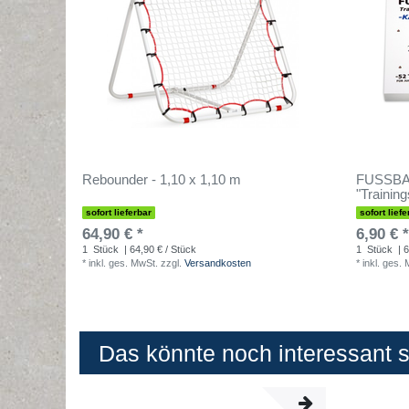
Rebounder - 1,10 x 1,10 m
FUSSBAL
"Trainin
sofort lieferbar
sofort liefe
64,90 € *
6,90 € *
1
Stück
| 64,90 € / Stück
1
Stück
| 6
*
inkl. ges. MwSt.
zzgl.
Versandkosten
*
inkl. ges.
Das könnte noch interessant se