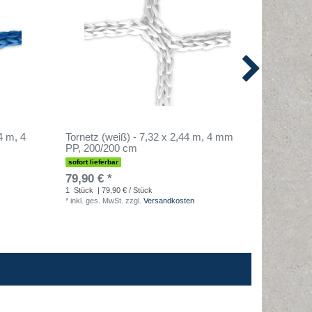
4 m, 4
Tornetz (weiß) - 7,32 x 2,44 m, 4 mm
Leibchen
PP, 200/200 cm
sofort lieferbar
sofort lief
79,90 € *
2,20 € 
1
Stück
| 79,90 € / Stück
1
Stück
| 
*
inkl. ges. MwSt.
zzgl.
Versandkosten
*
inkl. ges