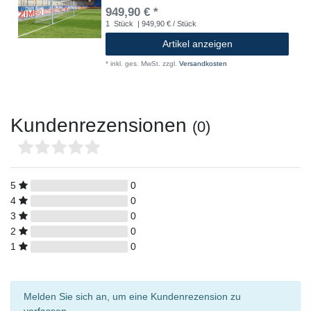
949,90 € *
1
Stück
| 949,90 € / Stück
Artikel anzeigen
*
inkl. ges. MwSt.
zzgl.
Versandkosten
Kundenrezensionen
(0)
5
0
4
0
3
0
2
0
1
0
Melden Sie sich an, um eine Kundenrezension zu
verfassen.