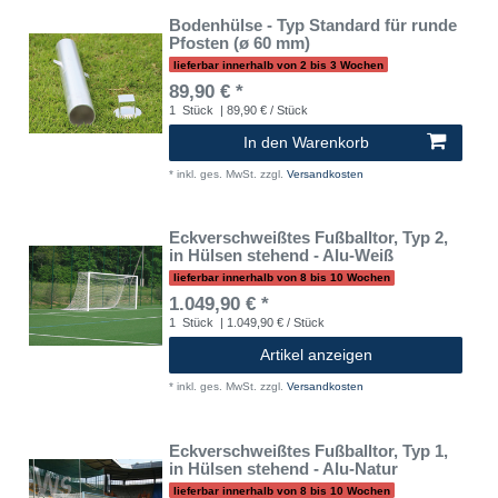
Bodenhülse - Typ Standard für runde
Pfosten (ø 60 mm)
lieferbar innerhalb von 2 bis 3 Wochen
89,90 € *
1
Stück
| 89,90 € / Stück
In den Warenkorb
*
inkl. ges. MwSt.
zzgl.
Versandkosten
Eckverschweißtes Fußballtor, Typ 2,
in Hülsen stehend - Alu-Weiß
lieferbar innerhalb von 8 bis 10 Wochen
1.049,90 € *
1
Stück
| 1.049,90 € / Stück
Artikel anzeigen
*
inkl. ges. MwSt.
zzgl.
Versandkosten
Eckverschweißtes Fußballtor, Typ 1,
in Hülsen stehend - Alu-Natur
lieferbar innerhalb von 8 bis 10 Wochen