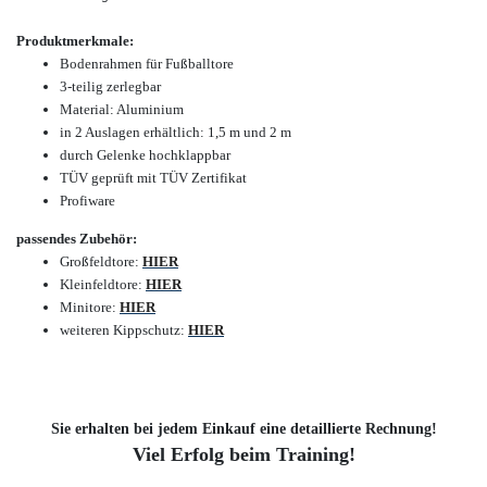
Produktmerkmale:
Bodenrahmen für Fußballtore
3-teilig zerlegbar
Material: Aluminium
in 2 Auslagen erhältlich: 1,5 m und 2 m
durch Gelenke hochklappbar
TÜV geprüft mit TÜV Zertifikat
Profiwar
e
passendes Zubehör:
Hochklappbare Bodenrahmen aus Aluminiump
Großfeldtore
:
HIER
hierfür bereits ab Werk vorgerichteten Tor
Kleinfeldtore
:
HIER
Einfacher, vollverschweißter Bodenrahmen. 
Minitore
:
HIER
Querrohr aus Rechteckprofil (80 x 40 mm)
weiteren Kippschutz:
HIER
Stangensystem oder Stahlseil nicht im Lie
Sie erhalten bei jedem Einkauf eine detaillierte Rechnung!
Viel Erfolg beim Training!