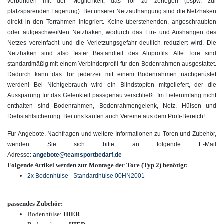
verbunden mit der Möglichkeit, das Tor zu zerlegen (bspw. zur
platzsparenden Lagerung). Bei unserer Netzaufhängung sind die Netzhaken
direkt in den Torrahmen integriert. Keine überstehenden, angeschraubten
oder aufgeschweißten Netzhaken, wodurch das Ein- und Aushängen des
Netzes vereinfacht und die Verletzungsgefahr deutlich reduziert wird. Die
Netzhaken sind also fester Bestandteil des Aluprofils. Alle Tore sind
standardmäßig mit einem Verbinderprofil für den Bodenrahmen ausgestattet.
Dadurch kann das Tor jederzeit mit einem Bodenrahmen nachgerüstet
werden! Bei Nichtgebrauch wird ein Blindstopfen mitgeliefert, der die
Aussparung für das Gelenkteil passgenau verschließt. Im Lieferumfang nicht
enthalten sind Bodenrahmen, Bodenrahmengelenk, Netz, Hülsen und
Diebstahlsicherung. Bei uns kaufen auch Vereine aus dem Profi-Bereich!
Für Angebote, Nachfragen und weitere Informationen zu Toren und Zubehör,
wenden Sie sich bitte an folgende E-Mail
Adresse:
angebote@teamsportbedarf.de
Folgende Artikel werden zur Montage der Tore (Typ 2) benötigt:
2x Bodenhülse - Standardhülse 00HN2001
passendes Zubehör:
Bodenhülse:
HIER