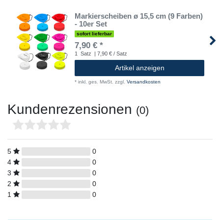
Markierscheiben ø 15,5 cm (9 Farben)
- 10er Set
sofort lieferbar
7,90 € *
1
Satz
| 7,90 € / Satz
Artikel anzeigen
*
inkl. ges. MwSt.
zzgl.
Versandkosten
Kundenrezensionen
(0)
5
0
4
0
3
0
2
0
1
0