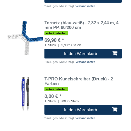
*
inkl. ges. MwSt.
zzgl.
Versandkosten
Tornetz (blau-weiß) - 7,32 x 2,44 m, 4
mm PP, 80/200 cm
sofort lieferbar
69,90 € *
1
Stück
| 69,90 € / Stück
In den Warenkorb
*
inkl. ges. MwSt.
zzgl.
Versandkosten
T-PRO Kugelschreiber (Druck) - 2
Farben
sofort lieferbar
0,00 € *
1
Stück
| 0,00 € / Stück
In den Warenkorb
*
inkl. ges. MwSt.
zzgl.
Versandkosten