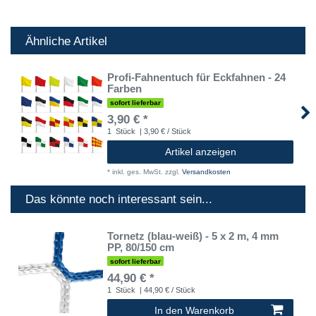
Ähnliche Artikel
Profi-Fahnentuch für Eckfahnen - 24
Farben
sofort lieferbar
3,90 € *
1
Stück
| 3,90 € / Stück
Artikel anzeigen
*
inkl. ges. MwSt.
zzgl.
Versandkosten
Das könnte noch interessant sein...
Tornetz (blau-weiß) - 5 x 2 m, 4 mm
PP, 80/150 cm
sofort lieferbar
44,90 € *
1
Stück
| 44,90 € / Stück
In den Warenkorb