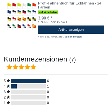
Profi-Fahnentuch für Eckfahnen - 24
Farben
sofort lieferbar
3,90 € *
1
Stück
| 3,90 € / Stück
Artikel anzeigen
*
inkl. ges. MwSt.
zzgl.
Versandkosten
Kundenrezensionen
(7)
5
6
4
1
3
0
2
0
1
0