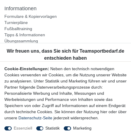
Informationen
Formulare & Kopiervorlagen
Turnierpläne
Fußballtraining
Tipps & Informationen
Übungssammlung
Unternehmen
Jobs
Partnerprogramm
Cookie-Einstellungen:
Neben den technisch notwendigen
Widerrufsrecht
Cookies verwenden wir Cookies, um die Nutzung unserer Website
zu analysieren. Unter Statistik und Marketing führen wir und unser
Bestellung widerrufen
Partner folgende Datenverarbeitungsprozesse durch:
Datenschutzerklärung
Personalisierte Werbung und Inhalte, Messungen und
AGB
Werbeleistungen und Performance von Inhalten sowie das
Impressum
Speichern von oder Zugriff auf Informationen auf einem Endgerät
durch technische Cookies. Sie können der Nutzung hier oder über
Newsletter
unsere
Datenschutz-Seite
jederzeit widersprechen.
Gerne halten wir Sie auf dem Laufenden, hier geht es zur:
Essenziell
Statistik
Marketing