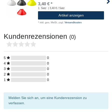
3,40 € *
1
Satz
| 3,40 € / Satz
Artikel anzeigen
*
inkl. ges. MwSt.
zzgl.
Versandkosten
Kundenrezensionen
(0)
5
0
4
0
3
0
2
0
1
0
Melden Sie sich an, um eine Kundenrezension zu
verfassen.