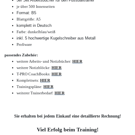
5er Set Arbeitsbücher für den Fussballtrainer
je über 500 Innenseiten
Format: B5
Blattgröße: A5
komplett in Deutsch
Farbe: dunkelblau/weiß
inkl. 5 hochwertige Kugelschreiber aus Metall
Profiware
passendes Zubehör:
weitere Arbeits- und Notizbücher
:
HIER
weitere Notizblöcke
:
HIER
T-PRO CoachBooks
:
HIER
Komplettsets
:
HIER
Trainingspläne
:
HIER
weiterer Trainerbedarf
:
HIER
Sie erhalten bei jedem Einkauf eine detaillierte Rechnung!
Viel Erfolg beim Training!