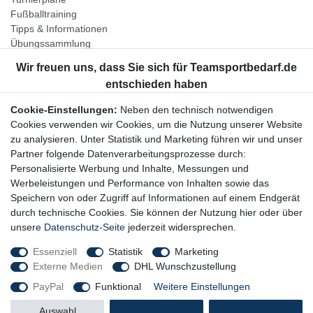
Fußballtraining
Tipps & Informationen
Übungssammlung
Unternehmen
Jobs
Partnerprogramm
Cookie-Einstellungen:
Neben den technisch notwendigen
Widerrufsrecht
Cookies verwenden wir Cookies, um die Nutzung unserer Website
zu analysieren. Unter Statistik und Marketing führen wir und unser
Bestellung widerrufen
Partner folgende Datenverarbeitungsprozesse durch:
Datenschutzerklärung
Personalisierte Werbung und Inhalte, Messungen und
AGB
Werbeleistungen und Performance von Inhalten sowie das
Impressum
Speichern von oder Zugriff auf Informationen auf einem Endgerät
durch technische Cookies. Sie können der Nutzung hier oder über
Newsletter
unsere
Datenschutz-Seite
jederzeit widersprechen.
Gerne halten wir Sie auf dem Laufenden, hier geht es zur:
Essenziell
Statistik
Marketing
Externe Medien
DHL Wunschzustellung
Newsletter-Anmeldung
PayPal
Funktional
Weitere Einstellungen
Auswahl