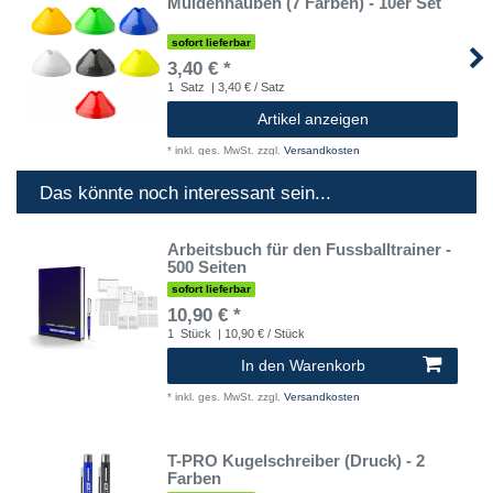
Muldenhauben (7 Farben) - 10er Set
sofort lieferbar
3,40 € *
1
Satz
| 3,40 € / Satz
Artikel anzeigen
*
inkl. ges. MwSt.
zzgl.
Versandkosten
Das könnte noch interessant sein...
Arbeitsbuch für den Fussballtrainer -
500 Seiten
sofort lieferbar
10,90 € *
1
Stück
| 10,90 € / Stück
In den Warenkorb
*
inkl. ges. MwSt.
zzgl.
Versandkosten
T-PRO Kugelschreiber (Druck) - 2
Farben