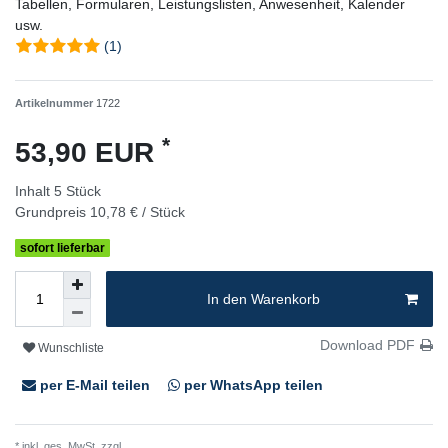
Tabellen, Formularen, Leistungslisten, Anwesenheit, Kalender
usw.
(1)
Artikelnummer
1722
*
53,90 EUR
Inhalt
5
Stück
Grundpreis
10,78 € / Stück
sofort lieferbar
In den Warenkorb
Download PDF
Wunschliste
per E-Mail teilen
per WhatsApp teilen
* inkl. ges. MwSt. zzgl.
Versandkosten