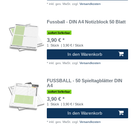
*
inkl. ges. MwSt.
zzgl.
Versandkosten
Fussball - DIN A4 Notizblock 50 Blatt
sofort lieferbar
3,90 € *
1
Stück
| 3,90 € / Stück
In den Warenkorb
*
inkl. ges. MwSt.
zzgl.
Versandkosten
FUSSBALL - 50 Spieltagblätter DIN
A4
sofort lieferbar
3,90 € *
1
Stück
| 3,90 € / Stück
In den Warenkorb
*
inkl. ges. MwSt.
zzgl.
Versandkosten