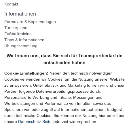
Kontakt
Informationen
Formulare & Kopiervorlagen
Turnierpläne
Fußballtraining
Tipps & Informationen
Übungssammlung
Unternehmen
Jobs
Partnerprogramm
Cookie-Einstellungen:
Neben den technisch notwendigen
Widerrufsrecht
Cookies verwenden wir Cookies, um die Nutzung unserer Website
zu analysieren. Unter Statistik und Marketing führen wir und unser
Bestellung widerrufen
Partner folgende Datenverarbeitungsprozesse durch:
Datenschutzerklärung
Personalisierte Werbung und Inhalte, Messungen und
AGB
Werbeleistungen und Performance von Inhalten sowie das
Impressum
Speichern von oder Zugriff auf Informationen auf einem Endgerät
durch technische Cookies. Sie können der Nutzung hier oder über
Newsletter
unsere
Datenschutz-Seite
jederzeit widersprechen.
Gerne halten wir Sie auf dem Laufenden, hier geht es zur: