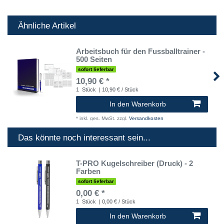
Ähnliche Artikel
Arbeitsbuch für den Fussballtrainer -
500 Seiten
sofort lieferbar
10,90 € *
1
Stück
| 10,90 € / Stück
In den Warenkorb
*
inkl. ges. MwSt.
zzgl.
Versandkosten
Das könnte noch interessant sein...
T-PRO Kugelschreiber (Druck) - 2
Farben
sofort lieferbar
0,00 € *
1
Stück
| 0,00 € / Stück
In den Warenkorb