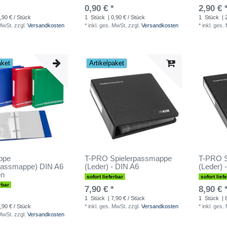
0,90 € *
2,90 € 
,90 € / Stück
1
Stück
| 0,90 € / Stück
1
Stück
| 
 MwSt.
zzgl.
Versandkosten
*
inkl. ges. MwSt.
zzgl.
Versandkosten
*
inkl. ges.
aket
Artikelpaket
ppe
T-PRO Spielerpassmappe
T-PRO S
rpassmappe) DIN A6
(Leder) - DIN A6
(Leder) 
en
sofort lieferbar
sofort lief
rbar
7,90 € *
8,90 € 
1
Stück
| 7,90 € / Stück
1
Stück
| 
,90 € / Stück
*
inkl. ges. MwSt.
zzgl.
Versandkosten
*
inkl. ges.
 MwSt.
zzgl.
Versandkosten