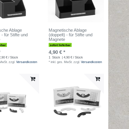
sche Ablage
Magnetische Ablage
 - für Stifte und
(doppelt) - für Stifte und
e
Magnete
erbar
sofort lieferbar
*
4,90 € *
2,90 € / Stück
1
Stück
| 4,90 € / Stück
 MwSt.
zzgl.
Versandkosten
*
inkl. ges. MwSt.
zzgl.
Versandkosten