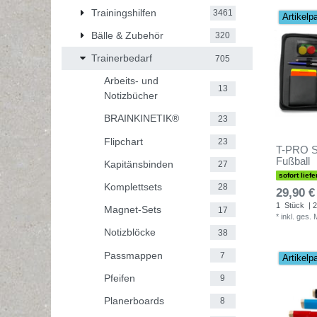
Trainingshilfen
3461
Artikelp
Bälle & Zubehör
320
Trainerbedarf
705
Arbeits- und
13
Notizbücher
BRAINKINETIK®
23
Flipchart
23
T-PRO Sch
Fußball
Kapitänsbinden
27
sofort liefe
Komplettsets
28
29,90 €
1
Stück
| 2
Magnet-Sets
17
*
inkl. ges.
Notizblöcke
38
Passmappen
7
Artikelp
Pfeifen
9
Planerboards
8