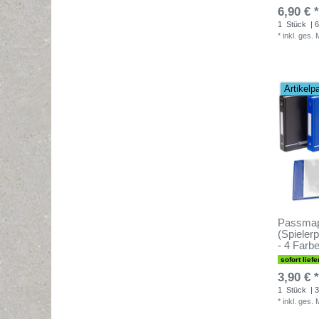
6,90 € *
1
Stück
| 6
*
inkl. ges.
Artikelp
Passma
(Spiele
- 4 Farb
sofort liefe
3,90 € *
1
Stück
| 3
*
inkl. ges.