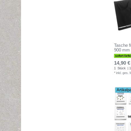
Tasche fü
900 mm -
sofort liefe
14,90 €
1
Stück
| 1
*
inkl. ges.
Artikelp