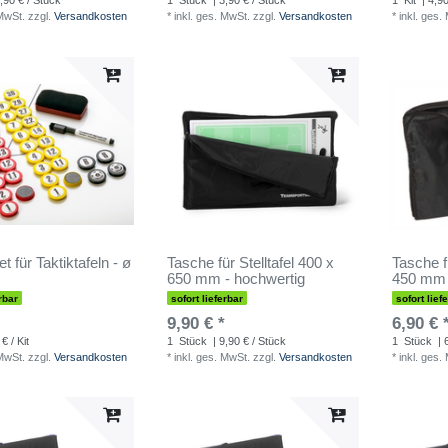
,90 € / Stück
1
Stück
| 3,90 € / Stück
1
Kit
| 4,90
 MwSt.
zzgl.
Versandkosten
*
inkl. ges. MwSt.
zzgl.
Versandkosten
*
inkl. ges.
 für Taktiktafeln - ø
Tasche für Stelltafel 400 x
Tasche f
650 mm - hochwertig
450 mm 
rbar
sofort lieferbar
sofort lief
9,90 € *
6,90 € 
€ / Kit
1
Stück
| 9,90 € / Stück
1
Stück
| 
 MwSt.
zzgl.
Versandkosten
*
inkl. ges. MwSt.
zzgl.
Versandkosten
*
inkl. ges.