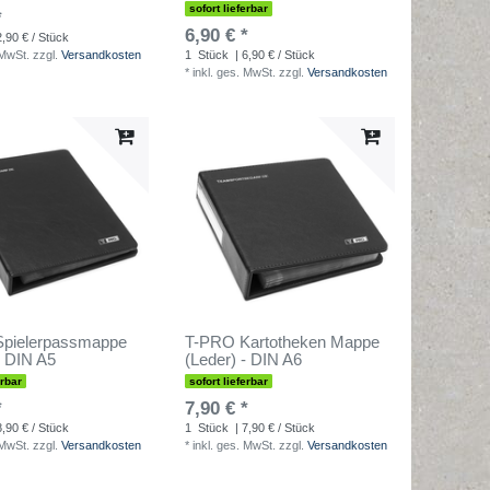
sofort lieferbar
*
6,90 € *
2,90 € / Stück
 MwSt.
zzgl.
Versandkosten
1
Stück
| 6,90 € / Stück
*
inkl. ges. MwSt.
zzgl.
Versandkosten
pielerpassmappe
T-PRO Kartotheken Mappe
- DIN A5
(Leder) - DIN A6
erbar
sofort lieferbar
*
7,90 € *
8,90 € / Stück
1
Stück
| 7,90 € / Stück
 MwSt.
zzgl.
Versandkosten
*
inkl. ges. MwSt.
zzgl.
Versandkosten