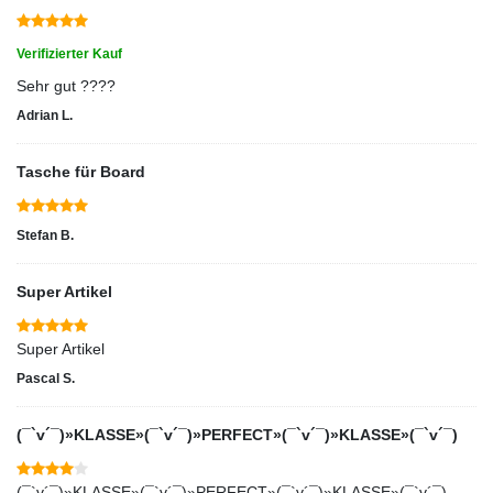
Verifizierter Kauf
Sehr gut ????
Adrian L.
Tasche für Board
Stefan B.
Super Artikel
Super Artikel
Pascal S.
(¯`v´¯)»KLASSE»(¯`v´¯)»PERFECT»(¯`v´¯)»KLASSE»(¯`v´¯)
(¯`v´¯)»KLASSE»(¯`v´¯)»PERFECT»(¯`v´¯)»KLASSE»(¯`v´¯)