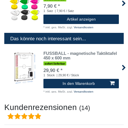
7,90 € *
1
Satz
| 7,90 € / Satz
Artikel anzeigen
*
inkl. ges. MwSt.
zzgl.
Versandkosten
Das könnte noch interessant sein...
FUSSBALL - magnetische Taktiktafel
450 x 600 mm
sofort lieferbar
29,90 € *
1
Stück
| 29,90 € / Stück
In den Warenkorb
*
inkl. ges. MwSt.
zzgl.
Versandkosten
Kundenrezensionen
(14)