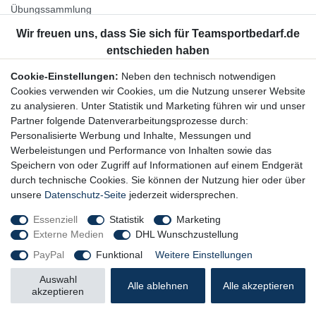
Übungssammlung
Unternehmen
Jobs
Partnerprogramm
Cookie-Einstellungen:
Neben den technisch notwendigen
Widerrufsrecht
Cookies verwenden wir Cookies, um die Nutzung unserer Website
zu analysieren. Unter Statistik und Marketing führen wir und unser
Bestellung widerrufen
Partner folgende Datenverarbeitungsprozesse durch:
Datenschutzerklärung
Personalisierte Werbung und Inhalte, Messungen und
AGB
Werbeleistungen und Performance von Inhalten sowie das
Impressum
Speichern von oder Zugriff auf Informationen auf einem Endgerät
durch technische Cookies. Sie können der Nutzung hier oder über
Newsletter
unsere
Datenschutz-Seite
jederzeit widersprechen.
Gerne halten wir Sie auf dem Laufenden, hier geht es zur:
Essenziell
Statistik
Marketing
Externe Medien
DHL Wunschzustellung
Newsletter-Anmeldung
PayPal
Funktional
Weitere Einstellungen
Auswahl
Alle ablehnen
Alle akzeptieren
akzeptieren
© Copyright 2026 Trainingsunterlagen24 GmbH. Alle Rechte vorbehalten.