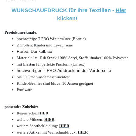
WUNSCHAUFDRUCK für Ihre Textilien -
Hier
klicken!
Produktmerkmale
:
hochwertige T-PRO Wintermütze (Beanie)
2 Größen: Kinder und Erwachsene
Farbe: Dunkelblau
Material: 1x1 Rib Strick 100% Acryl, Stoffaufnäher 100% Polyester
mit Elastan für perfekte Passform (Unisex)
hochwertiger T-PRO-Aufdruck an der Vorderseite
bis 30 Grad waschmaschinenfest
Kinder-Beanies sind bis ca. 10 Jahren geeignet
Profiware
passendes Zubehör:
Regenjacke
:
HIER
weitere Mützen
:
HIER
weitere Sportbekleidung:
HIER
weitere Artikel mit Wunschaufdruck:
HIER