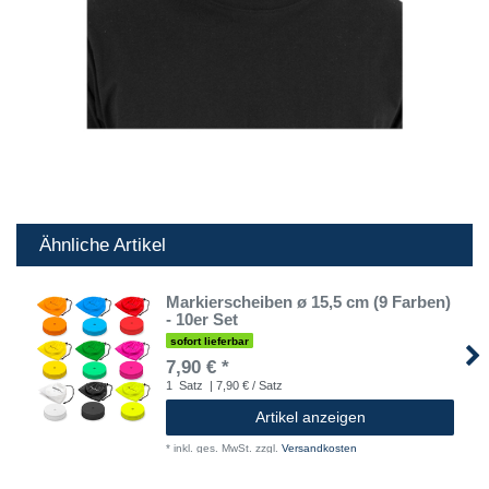
Ähnliche Artikel
Markierscheiben ø 15,5 cm (9 Farben)
- 10er Set
sofort lieferbar
7,90 € *
1
Satz
| 7,90 € / Satz
Artikel anzeigen
*
inkl. ges. MwSt.
zzgl.
Versandkosten