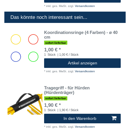
*
inkl. ges. MwSt.
zzgl.
Versandkosten
Das könnte noch interessant sein...
Koordinationsringe (4 Farben) - ø 40
cm
sofort lieferbar
1,00 € *
1
Stück
| 1,00 € / Stück
Artikel anzeigen
*
inkl. ges. MwSt.
zzgl.
Versandkosten
Tragegriff - für Hürden
(Hürdenträger)
sofort lieferbar
1,90 € *
1
Stück
| 1,90 € / Stück
In den Warenkorb
*
inkl. ges. MwSt.
zzgl.
Versandkosten