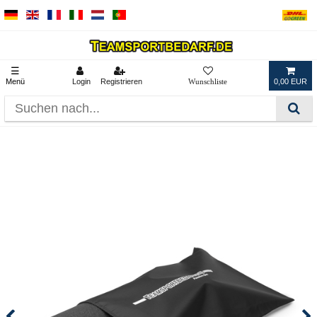
☰
Menü
Login
Registrieren
0,00 EUR