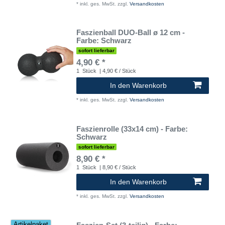
*
inkl. ges. MwSt.
zzgl.
Versandkosten
Faszienball DUO-Ball ø 12 cm -
Farbe: Schwarz
sofort lieferbar
4,90 € *
1
Stück
| 4,90 € / Stück
In den Warenkorb
*
inkl. ges. MwSt.
zzgl.
Versandkosten
Faszienrolle (33x14 cm) - Farbe:
Schwarz
sofort lieferbar
8,90 € *
1
Stück
| 8,90 € / Stück
In den Warenkorb
*
inkl. ges. MwSt.
zzgl.
Versandkosten
Artikelpaket