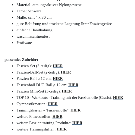
Material: atmungsaktives Nylongewebe
Farbe: Schwarz
Maße: ca. 54 x 36 cm
gute Belüftung und trockene Lagerung Ihrer Fasziengeräte
einfache Handhabung
waschmaschinenfest
Profiware
passendes Zubehör:
Faszien-Set (3-teilig):
HIER
Faszien-Ball-Set (2-teilig):
HIER
Faszien Ball ø 12 cm:
HIER
Faszienball DUO-Ball ø 12 cm:
HIER
Faszien Mini-Set (3-teilig):
HIER
TOP 10 - Workouts - Training mit der Faszienrolle (Gratis):
HIER
Gymnastikmatten:
HIER
Trainingskarten - "Faszienrolle":
HIER
weitere Fitnessrollen:
HIER
weitere Faszientraining Produkte:
HIER
weitere Trainingshilfen:
HIER