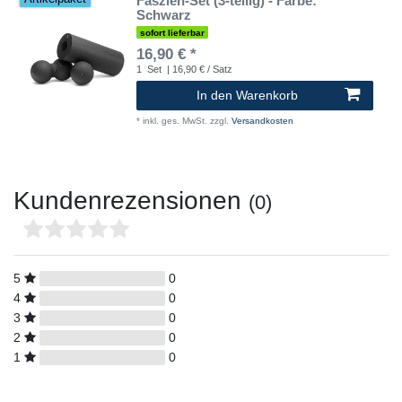
Faszien-Set (3-teilig) - Farbe:
Schwarz
sofort lieferbar
16,90 € *
1
Set
| 16,90 € / Satz
In den Warenkorb
*
inkl. ges. MwSt.
zzgl.
Versandkosten
Kundenrezensionen
(0)
5
0
4
0
3
0
2
0
1
0