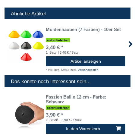
Ähnliche Artikel
Muldenhauben (7 Farben) - 10er Set
sofort lieferbar
3,40 € *
1
Satz
| 3,40 € / Satz
Artikel anzeigen
*
inkl. ges. MwSt.
zzgl.
Versandkosten
Das könnte noch interessant sein...
Faszien Ball ø 12 cm - Farbe:
Schwarz
sofort lieferbar
3,90 € *
1
Stück
| 3,90 € / Stück
In den Warenkorb