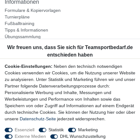
Informationen
Formulare & Kopiervorlagen
Turnierpläne
Fußballtraining
Tipps & Informationen
Übungssammlung
Unternehmen
Jobs
Partnerprogramm
Cookie-Einstellungen:
Neben den technisch notwendigen
Widerrufsrecht
Cookies verwenden wir Cookies, um die Nutzung unserer Website
zu analysieren. Unter Statistik und Marketing führen wir und unser
Bestellung widerrufen
Partner folgende Datenverarbeitungsprozesse durch:
Datenschutzerklärung
Personalisierte Werbung und Inhalte, Messungen und
AGB
Werbeleistungen und Performance von Inhalten sowie das
Impressum
Speichern von oder Zugriff auf Informationen auf einem Endgerät
durch technische Cookies. Sie können der Nutzung hier oder über
Newsletter
unsere
Datenschutz-Seite
jederzeit widersprechen.
Gerne halten wir Sie auf dem Laufenden, hier geht es zur:
Essenziell
Statistik
Marketing
Externe Medien
DHL Wunschzustellung
Newsletter-Anmeldung