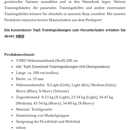
gewünschte Variante auswählen und in den Warenkorb legen. Weitere
Trainingsbänder, die passenden Trainingshilfen und andere interessante
Trainingshilfen
können Sie ebenfalls in unserem Shop
erwerben.
Mit unseren
Produkten trainieren bereits Mannschaften aus dem Profisport!
Die kostenlosen Top5 Trainingsübungen zum Herunterladen erhalten Sie
direkt:
HIER
Produktmerkmale
:
T-PRO Widerstandsband (Stoff)
208 cm
inkl. Top5 Download-Trainingsübungen (mit Übungsvideos)
Länge: ca. 208 cm (endlos)
Breite: ca. 33 mm
Widerstandsstufen: X-Light (Gelb), Light (Rot), M
edium (Grün),
H
eavy (Blau), X-Heavy (Schwarz)
Zugwiderstand: 9-23 kg (X-Light), 23-34 kg (Light), 34-45 kg
(Medium), 45-54 kg (Heavy), 54-80 kg (X-Heavy)
Material: Textilgewebe
Stimulierung von Muskelgruppen
Steigerung der Flexibilität und Mobilität
robust