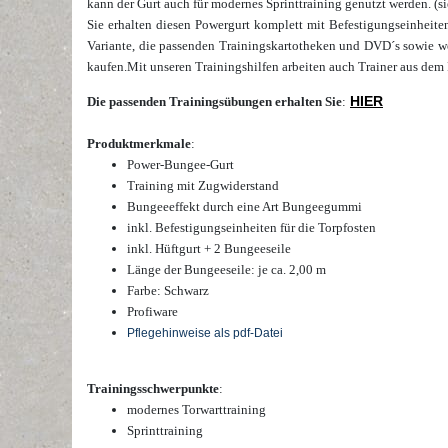
kann der Gurt auch für modernes Sprinttraining genutzt werden. (sie
Sie erhalten diesen
Powergurt komplett mit Befestigungseinheiten
Variante, die passenden Trainingskartotheken und DVD´s sowie we
kaufen.
Mit unseren Trainingshilfen arbeiten auch Trainer aus dem 
HIER
Die passenden Trainingsübungen erhalten Sie
:
Produktmerkmale
:
Power-Bungee-Gurt
Training mit Zugwiderstand
Bungeeeffekt durch eine Art Bungeegummi
inkl. Befestigungseinheiten für die Torpfosten
inkl. Hüftgurt + 2 Bungeeseile
Länge der Bungeeseile: je ca. 2,00 m
Farbe: Schwarz
Profiware
Pflegehinweise als pdf-Datei
Trainingsschwerpunkte
:
modernes Torwarttraining
Sprinttraining