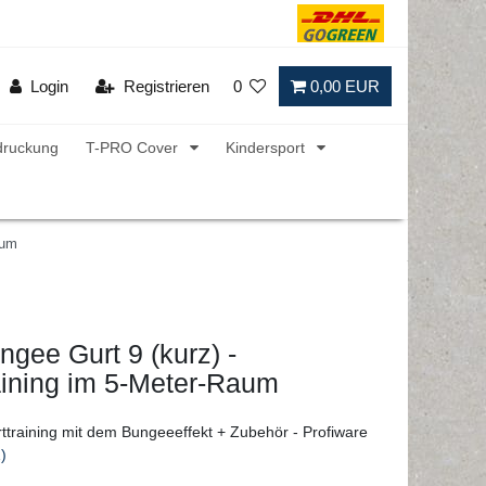
Login
Registrieren
0
0,00 EUR
druckung
T-PRO Cover
Kindersport
aum
gee Gurt 9 (kurz) -
aining im 5-Meter-Raum
training mit dem Bungeeeffekt + Zubehör - Profiware
)