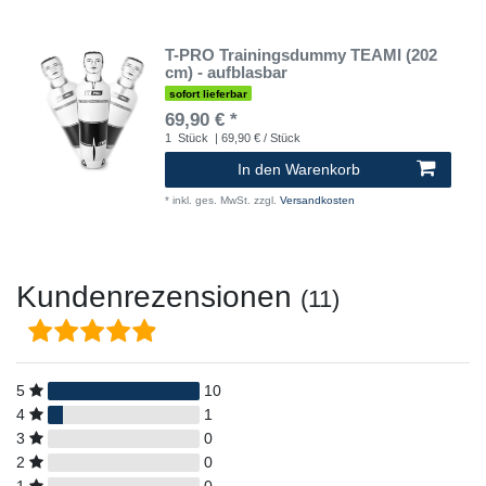
T-PRO Trainingsdummy TEAMI (202
cm) - aufblasbar
sofort lieferbar
69,90 € *
1
Stück
| 69,90 € / Stück
In den Warenkorb
*
inkl. ges. MwSt.
zzgl.
Versandkosten
Kundenrezensionen
(11)
5
10
4
1
3
0
2
0
1
0