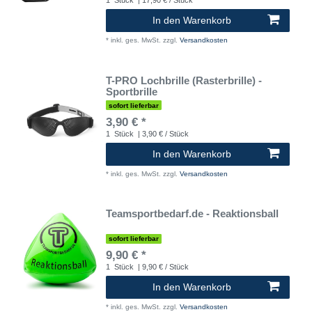
In den Warenkorb
*
inkl. ges. MwSt.
zzgl.
Versandkosten
T-PRO Lochbrille (Rasterbrille) -
Sportbrille
sofort lieferbar
3,90 € *
1
Stück
| 3,90 € / Stück
In den Warenkorb
*
inkl. ges. MwSt.
zzgl.
Versandkosten
Teamsportbedarf.de - Reaktionsball
sofort lieferbar
9,90 € *
1
Stück
| 9,90 € / Stück
In den Warenkorb
*
inkl. ges. MwSt.
zzgl.
Versandkosten