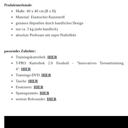
Produktmerkmale:
Maße: 40 x 40 cm (B x H)
Material: Elastischer Kunststoff
genaues Abprallen durch handliches Design
nur
ca. 3 kg (sehr handlich)
absolute Profiware mit super Pralleffekt
passendes Zubehör:
Trainingskartothek:
HIER
T-PRO Kartothek 2.0 Fussball - "Innovatives Torwarttraining
4":
HIER
Trainings-DVD:
HIER
Tasche:
HIER
Ersatznetz:
HIER
Spanngummis:
HIER
weitere Rebounder:
HIER