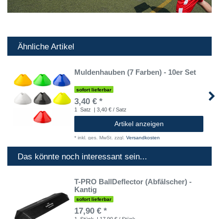
Ähnliche Artikel
Muldenhauben (7 Farben) - 10er Set
sofort lieferbar
3,40 € *
1
Satz
| 3,40 € / Satz
Artikel anzeigen
*
inkl. ges. MwSt.
zzgl.
Versandkosten
Das könnte noch interessant sein...
T-PRO BallDeflector (Abfälscher) -
Kantig
sofort lieferbar
17,90 € *
1
Stück
| 17,90 € / Stück