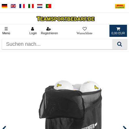
☰
Menü
Login
Registrieren
0,00 EUR