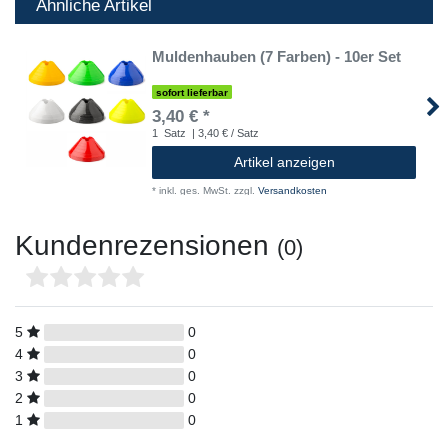
Ähnliche Artikel
Muldenhauben (7 Farben) - 10er Set
sofort lieferbar
3,40 € *
1
Satz
| 3,40 € / Satz
Artikel anzeigen
*
inkl. ges. MwSt.
zzgl.
Versandkosten
Kundenrezensionen
(0)
5
0
4
0
3
0
2
0
1
0