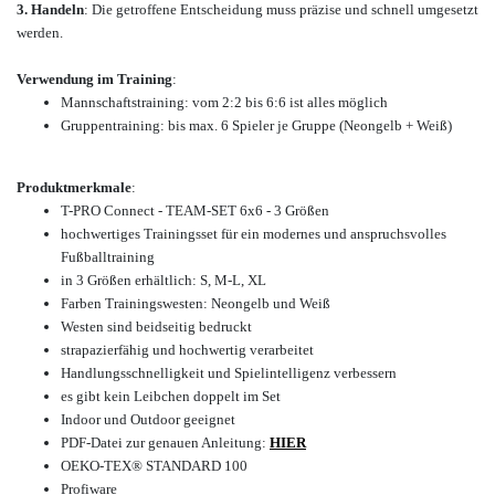
3. Handeln
: Die getroffene Entscheidung muss präzise und schnell umgesetzt
werden.
Verwendung im Training
:
Mannschaftstraining: vom 2:2 bis 6:6 ist alles möglich
Gruppentraining: bis max. 6 Spieler je Gruppe (Neongelb + Weiß)
Produktmerkmale
:
T-PRO Connect - TEAM-SET 6x6 - 3 Größen
hochwertiges Trainingsset für ein modernes und anspruchsvolles
Fußballtraining
in 3 Größen erhältlich: S, M-L, XL
Farben Trainingswesten: Neongelb und Weiß
Westen sind beidseitig bedruckt
strapazierfähig und hochwertig verarbeitet
Handlungsschnelligkeit und Spielintelligenz verbessern
es gibt kein Leibchen doppelt im Set
Indoor und Outdoor geeignet
PDF-Datei zur genauen Anleitung:
HIER
OEKO-TEX® STANDARD 100
Profiware